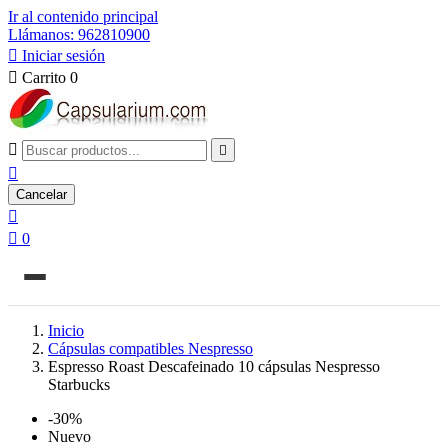
Ir al contenido principal
Llámanos: 962810900

Iniciar sesión

Carrito
0



Cancelar


0
Inicio
Cápsulas compatibles Nespresso
Espresso Roast Descafeinado 10 cápsulas Nespresso
Starbucks
-30%
Nuevo