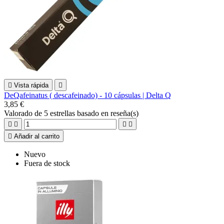

Vista rápida

DeQafeinatus ( descafeinado) - 10 cápsulas | Delta Q
3,85 €
Valorado
de 5 estrellas basado en
reseña(s)





Añadir al carrito
Nuevo
Fuera de stock