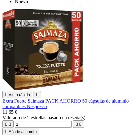
Nuevo

Vista rápida

Extra Fuerte Saimaza PACK AHORRO 50 cápsulas de aluminio
compatibles Nespresso
11,65 €
Valorado
de 5 estrellas basado en
reseña(s)





Añadir al carrito