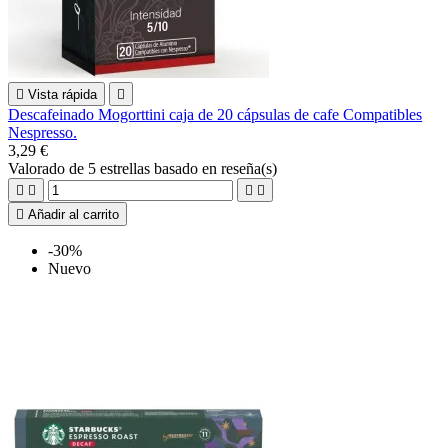

Vista rápida

Descafeinado Mogorttini caja de 20 cápsulas de cafe Compatibles
Nespresso.
3,29 €
Valorado
de 5 estrellas basado en
reseña(s)





Añadir al carrito
-30%
Nuevo