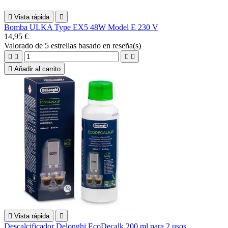

Vista rápida

Bomba ULKA Type EX5 48W Model E 230 V
14,95 €
Valorado
de 5 estrellas basado en
reseña(s)





Añadir al carrito

Vista rápida

Descalcificador Delonghi EcoDecalk 200 ml para 2 usos