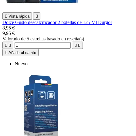

Vista rápida

Dolce Gusto descalcificador 2 botellas de 125 Ml Durgol
8,95 €
9,95 €
Valorado
de 5 estrellas basado en
reseña(s)





Añadir al carrito
Nuevo