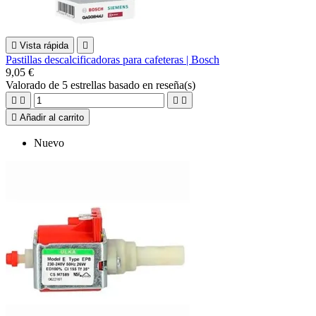

Vista rápida

Pastillas descalcificadoras para cafeteras | Bosch
9,05 €
Valorado
de 5 estrellas basado en
reseña(s)





Añadir al carrito
Nuevo