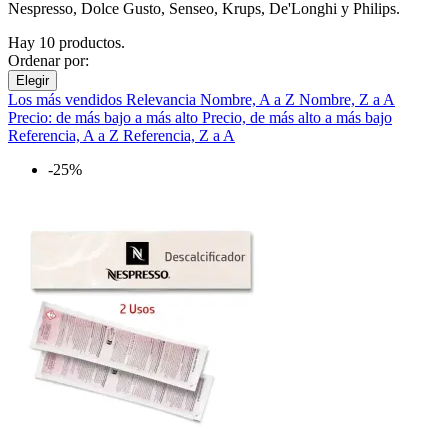
Nespresso, Dolce Gusto, Senseo, Krups, De'Longhi y Philips.
Hay 10 productos.
Ordenar por:
Elegir
Los más vendidos
Relevancia
Nombre, A a Z
Nombre, Z a A
Precio: de más bajo a más alto
Precio, de más alto a más bajo
Referencia, A a Z
Referencia, Z a A
-25%