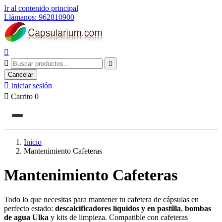
Ir al contenido principal
Llámanos: 962810900



Cancelar

Iniciar sesión

Carrito
0
Inicio
Mantenimiento Cafeteras
Mantenimiento Cafeteras
Todo lo que necesitas para mantener tu cafetera de cápsulas en
perfecto estado:
descalcificadores líquidos y en pastilla
,
bombas
de agua Ulka
y kits de limpieza. Compatible con cafeteras