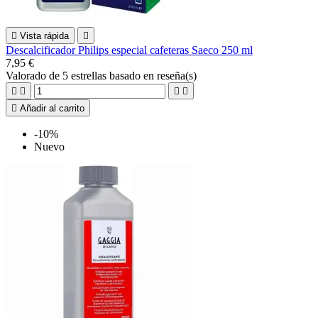

Vista rápida

Descalcificador Philips especial cafeteras Saeco 250 ml
7,95 €
Valorado
de 5 estrellas basado en
reseña(s)





Añadir al carrito
-10%
Nuevo