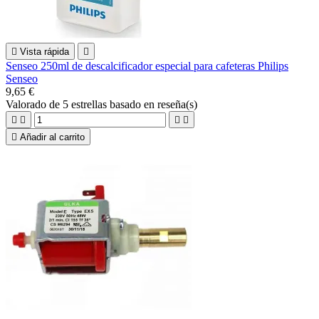

Vista rápida

Senseo 250ml de descalcificador especial para cafeteras Philips
Senseo
9,65 €
Valorado
de 5 estrellas basado en
reseña(s)





Añadir al carrito