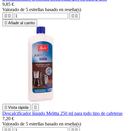
9,85 €
Valorado
de 5 estrellas basado en
reseña(s)





Añadir al carrito

Vista rápida

Descalcificador líquido Melitta 250 ml para todo tipo de cafeteras
7,20 €
Valorado
de 5 estrellas basado en
reseña(s)



