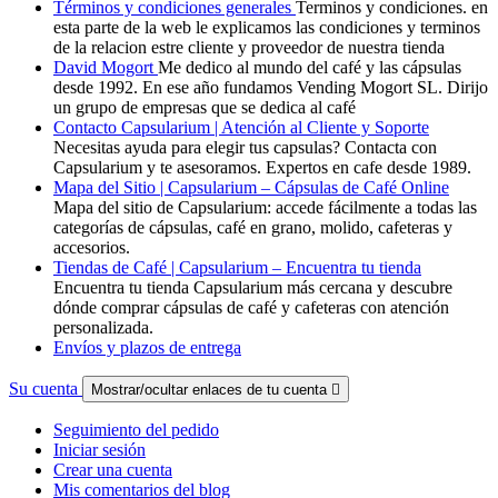
Términos y condiciones generales
Terminos y condiciones. en
esta parte de la web le explicamos las condiciones y terminos
de la relacion estre cliente y proveedor de nuestra tienda
David Mogort
Me dedico al mundo del café y las cápsulas
desde 1992. En ese año fundamos Vending Mogort SL. Dirijo
un grupo de empresas que se dedica al café
Contacto Capsularium | Atención al Cliente y Soporte
Necesitas ayuda para elegir tus capsulas? Contacta con
Capsularium y te asesoramos. Expertos en cafe desde 1989.
Mapa del Sitio | Capsularium – Cápsulas de Café Online
Mapa del sitio de Capsularium: accede fácilmente a todas las
categorías de cápsulas, café en grano, molido, cafeteras y
accesorios.
Tiendas de Café | Capsularium – Encuentra tu tienda
Encuentra tu tienda Capsularium más cercana y descubre
dónde comprar cápsulas de café y cafeteras con atención
personalizada.
Envíos y plazos de entrega
Su cuenta
Mostrar/ocultar enlaces de tu cuenta

Seguimiento del pedido
Iniciar sesión
Crear una cuenta
Mis comentarios del blog