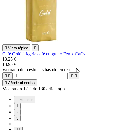

Vista rápida

Café Gold 1 kg de café en grano Fenix Cafés
13,25 €
13,95 €
Valorado
de 5 estrellas basado en
reseña(s)





Añadir al carrito
Mostrando 1-12 de 130 artículo(s)

Anterior
1
2
3
…
11