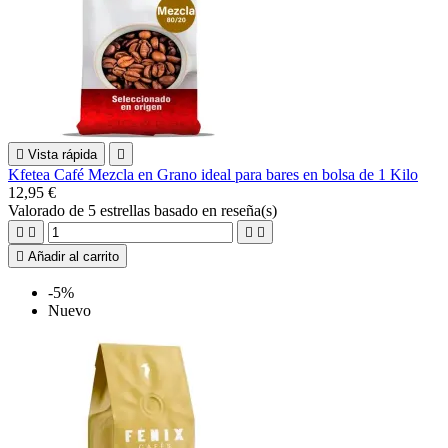

Vista rápida

Kfetea Café Mezcla en Grano ideal para bares en bolsa de 1 Kilo
12,95 €
Valorado
de 5 estrellas basado en
reseña(s)





Añadir al carrito
-5%
Nuevo