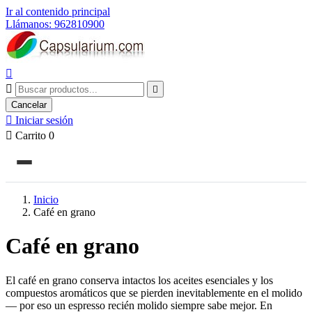
Ir al contenido principal
Llámanos: 962810900



Cancelar

Iniciar sesión

Carrito
0
Inicio
Café en grano
Café en grano
El café en grano conserva intactos los aceites esenciales y los
compuestos aromáticos que se pierden inevitablemente en el molido
— por eso un espresso recién molido siempre sabe mejor. En