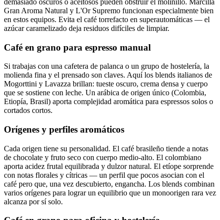
demasiado oscuros o aceitosos pueden obstruir el molinillo. Marcilla
Gran Aroma Natural y L'Or Supremo funcionan especialmente bien
en estos equipos. Evita el café torrefacto en superautomáticas — el
azúcar caramelizado deja residuos difíciles de limpiar.
Café en grano para espresso manual
Si trabajas con una cafetera de palanca o un grupo de hostelería, la
molienda fina y el prensado son claves. Aquí los blends italianos de
Mogorttini y Lavazza brillan: tueste oscuro, crema densa y cuerpo
que se sostiene con leche. Un arábica de origen único (Colombia,
Etiopía, Brasil) aporta complejidad aromática para espressos solos o
cortados cortos.
Orígenes y perfiles aromáticos
Cada origen tiene su personalidad. El café brasileño tiende a notas
de chocolate y fruto seco con cuerpo medio-alto. El colombiano
aporta acidez frutal equilibrada y dulzor natural. El etíope sorprende
con notas florales y cítricas — un perfil que pocos asocian con el
café pero que, una vez descubierto, engancha. Los blends combinan
varios orígenes para lograr un equilibrio que un monoorigen rara vez
alcanza por sí solo.