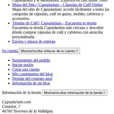
Capsularium y te asesoramos. Expertos en cafe desde 1989.
Mapa del Sitio | Capsularium – Cápsulas de Café Online
Mapa del sitio de Capsularium: accede fácilmente a todas las
categorías de cápsulas, café en grano, molido, cafeteras y
accesorios.
Tiendas de Café | Capsularium – Encuentra tu tienda
Encuentra tu tienda Capsularium más cercana y descubre
dónde comprar cápsulas de café y cafeteras con atención
personalizada.
Envíos y plazos de entrega
Su cuenta
Mostrar/ocultar enlaces de tu cuenta

Seguimiento del pedido
Iniciar sesión
Crear una cuenta
Mis comentarios del blog
Desistir del contrato aquí
Información de mi blog
Información de la tienda
Mostrar/ocultar información de la tienda

Capsularium.com
Cantalot, 7
46760 Tavernes de la Valldigna