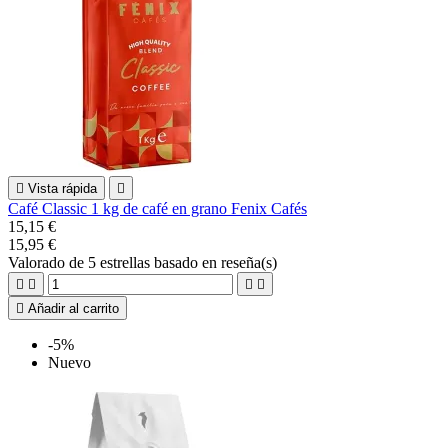

Vista rápida

Café Classic 1 kg de café en grano Fenix Cafés
15,15 €
15,95 €
Valorado
de 5 estrellas basado en
reseña(s)





Añadir al carrito
-5%
Nuevo