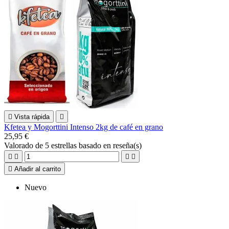

Vista rápida

Kfetea y Mogorttini Intenso 2kg de café en grano
25,95 €
Valorado
de 5 estrellas basado en
reseña(s)





Añadir al carrito
Nuevo