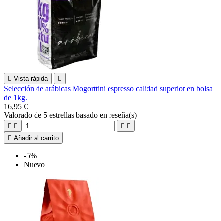

Vista rápida

Selección de arábicas Mogorttini espresso calidad superior en bolsa
de 1kg.
16,95 €
Valorado
de 5 estrellas basado en
reseña(s)





Añadir al carrito
-5%
Nuevo