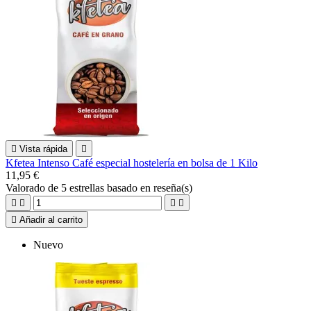

Vista rápida

Kfetea Intenso Café especial hostelería en bolsa de 1 Kilo
11,95 €
Valorado
de 5 estrellas basado en
reseña(s)





Añadir al carrito
Nuevo