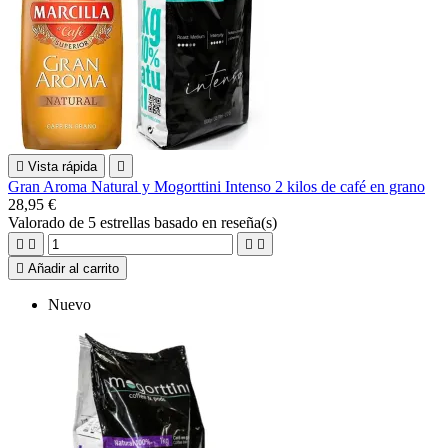

Vista rápida

Gran Aroma Natural y Mogorttini Intenso 2 kilos de café en grano
28,95 €
Valorado
de 5 estrellas basado en
reseña(s)





Añadir al carrito
Nuevo