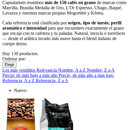
Capsularium reunimos
más de 150 cafés en grano
de marcas como
Marcilla, Brasilia Medalla de Oro, L'Or Espresso, Ubago, Baqué,
Lavazza y nuestras marcas propias Mogorttini y Kfetea.
Cada referencia está clasificada por
origen, tipo de tueste, perfil
aromático e intensidad
para que encuentres exactamente el grano
que encaja con tu cafetera y tu paladar. Natural, mezcla o torrefacto
— desde el arábica lavado más suave hasta el blend italiano de
cuerpo denso.
Hay 130 productos.
Ordenar por:
Elegir
Los más vendidos
Relevancia
Nombre, A a Z
Nombre, Z a A
Precio: de más bajo a más alto
Precio, de más alto a más bajo
Referencia, A a Z
Referencia, Z a A
Nuevo