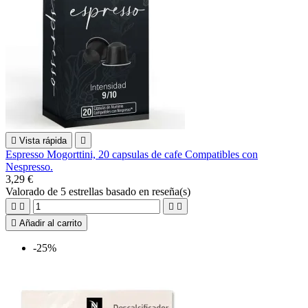

Vista rápida

Espresso Mogorttini, 20 capsulas de cafe Compatibles con
Nespresso.
3,29 €
Valorado
de 5 estrellas basado en
reseña(s)





Añadir al carrito
-25%