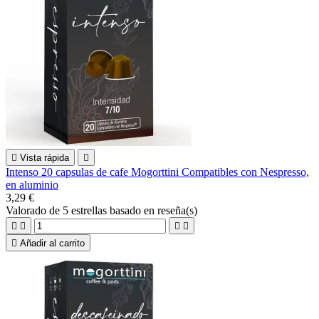

Vista rápida

Intenso 20 capsulas de cafe Mogorttini Compatibles con Nespresso,
en aluminio
3,29 €
Valorado
de 5 estrellas basado en
reseña(s)





Añadir al carrito