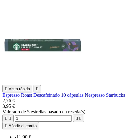

Vista rápida

Espresso Roast Descafeinado 10 cápsulas Nespresso Starbucks
2,76 €
3,95 €
Valorado
de 5 estrellas basado en
reseña(s)





Añadir al carrito
-11,90 €