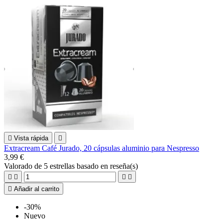

Vista rápida

Extracream Café Jurado, 20 cápsulas aluminio para Nespresso
3,99 €
Valorado
de 5 estrellas basado en
reseña(s)





Añadir al carrito
-30%
Nuevo