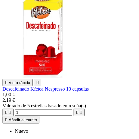

Vista rápida

Descafeinado Kfetea Nespresso 10 capsulas
1,00 €
2,19 €
Valorado
de 5 estrellas basado en
reseña(s)





Añadir al carrito
Nuevo