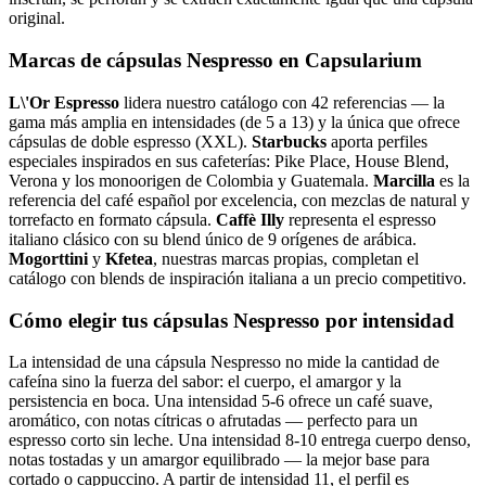
original.
Marcas de cápsulas Nespresso en Capsularium
L\'Or Espresso
lidera nuestro catálogo con 42 referencias — la
gama más amplia en intensidades (de 5 a 13) y la única que ofrece
cápsulas de doble espresso (XXL).
Starbucks
aporta perfiles
especiales inspirados en sus cafeterías: Pike Place, House Blend,
Verona y los monoorigen de Colombia y Guatemala.
Marcilla
es la
referencia del café español por excelencia, con mezclas de natural y
torrefacto en formato cápsula.
Caffè Illy
representa el espresso
italiano clásico con su blend único de 9 orígenes de arábica.
Mogorttini
y
Kfetea
, nuestras marcas propias, completan el
catálogo con blends de inspiración italiana a un precio competitivo.
Cómo elegir tus cápsulas Nespresso por intensidad
La intensidad de una cápsula Nespresso no mide la cantidad de
cafeína sino la fuerza del sabor: el cuerpo, el amargor y la
persistencia en boca. Una intensidad 5-6 ofrece un café suave,
aromático, con notas cítricas o afrutadas — perfecto para un
espresso corto sin leche. Una intensidad 8-10 entrega cuerpo denso,
notas tostadas y un amargor equilibrado — la mejor base para
cortado o cappuccino. A partir de intensidad 11, el perfil es