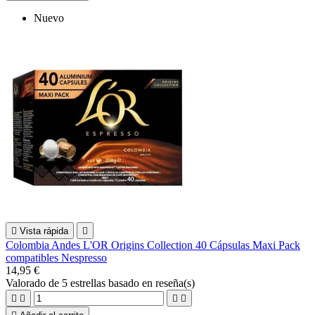
Nuevo

Vista rápida

Colombia Andes L'OR Origins Collection 40 Cápsulas Maxi Pack
compatibles Nespresso
14,95 €
Valorado
de 5 estrellas basado en
reseña(s)



