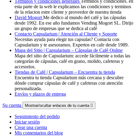
Términos y condiciones generales
Terminos y condiciones. en
esta parte de la web le explicamos las condiciones y terminos
de la relacion estre cliente y proveedor de nuestra tienda
David Mogort
Me dedico al mundo del café y las cápsulas
desde 1992. En ese año fundamos Vending Mogort SL. Dirijo
un grupo de empresas que se dedica al café
Contacto Capsularium | Atención al Cliente y Soporte
Necesitas ayuda para elegir tus capsulas? Contacta con
Capsularium y te asesoramos. Expertos en cafe desde 1989.
Mapa del Sitio | Capsularium – Cápsulas de Café Online
Mapa del sitio de Capsularium: accede fácilmente a todas las
categorías de cápsulas, café en grano, molido, cafeteras y
accesorios.
Tiendas de Café | Capsularium – Encuentra tu tienda
Encuentra tu tienda Capsularium más cercana y descubre
dónde comprar cápsulas de café y cafeteras con atención
personalizada.
Envíos y plazos de entrega
Su cuenta
Mostrar/ocultar enlaces de tu cuenta

Seguimiento del pedido
Iniciar sesión
Crear una cuenta
Mis comentarios del blog