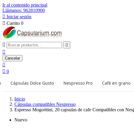
Ir al contenido principal
Llámanos: 962810900

Iniciar sesión

Carrito
0



Cancelar


0
o
Cápsulas Dolce Gusto
Nespresso Pro
Café en grano
Inicio
Cápsulas compatibles Nespresso
Espresso Mogorttini, 20 capsulas de cafe Compatibles con Nes
Nuevo