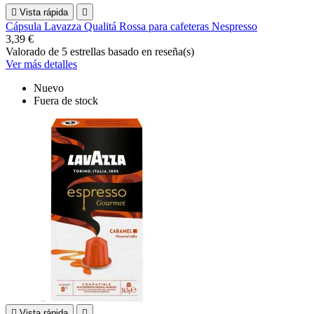

Vista rápida

Cápsula Lavazza Qualitá Rossa para cafeteras Nespresso
3,39 €
Valorado
de 5 estrellas basado en
reseña(s)
Ver más detalles
Nuevo
Fuera de stock

Vista rápida
