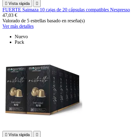

Vista rápida

FUERTE Saimaza 10 cajas de 20 cápsulas compatibles Nespresso
47,03 €
Valorado
de 5 estrellas basado en
reseña(s)
Ver más detalles
Nuevo
Pack

Vista rápida
