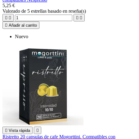
5,25 €
Valorado
de 5 estrellas basado en
reseña(s)





Añadir al carrito
Nuevo

Vista rápida

Ristretto 20 capsulas de cafe Mogorttini. Compatibles con