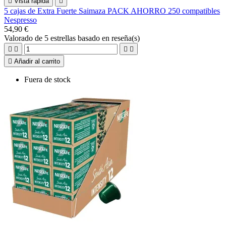

Vista rápida

5 cajas de Extra Fuerte Saimaza PACK AHORRO 250 compatibles
Nespresso
54,90 €
Valorado
de 5 estrellas basado en
reseña(s)





Añadir al carrito
Fuera de stock