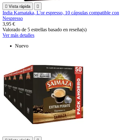

Vista rápida

India Karnataka, L'or espresso, 10 cápsulas compatible con
Nespresso
3,95 €
Valorado
de 5 estrellas basado en
reseña(s)
Ver más detalles
Nuevo