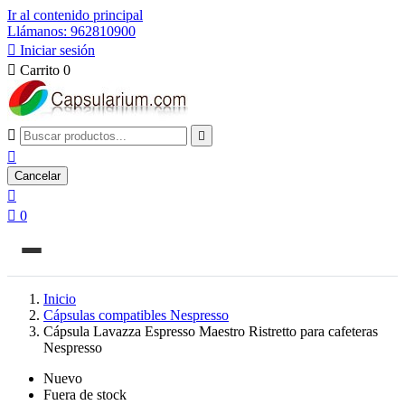
Ir al contenido principal
Llámanos: 962810900

Iniciar sesión

Carrito
0



Cancelar


0
Inicio
Cápsulas compatibles Nespresso
Cápsula Lavazza Espresso Maestro Ristretto para cafeteras
Nespresso
Nuevo
Fuera de stock