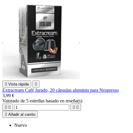

Vista rápida

Extracream Café Jurado, 20 cápsulas aluminio para Nespresso
3,99 €
Valorado
de 5 estrellas basado en
reseña(s)





Añadir al carrito
Nuevo