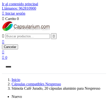
Ir al contenido principal
Llámanos: 962810900

Iniciar sesión

Carrito
0



Cancelar


0
Inicio
Cápsulas compatibles Nespresso
Stimola Café Jurado, 20 cápsulas aluminio para Nespresso
Nuevo