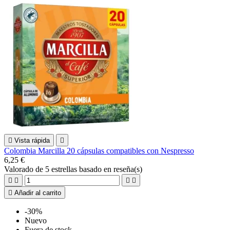

Vista rápida

Colombia Marcilla 20 cápsulas compatibles con Nespresso
6,25 €
Valorado
de 5 estrellas basado en
reseña(s)





Añadir al carrito
-30%
Nuevo
Fuera de stock