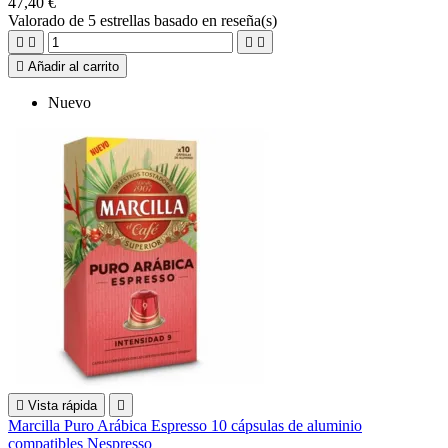
47,40 €
Valorado
de 5 estrellas basado en
reseña(s)





Añadir al carrito
Nuevo

Vista rápida

Marcilla Puro Arábica Espresso 10 cápsulas de aluminio
compatibles Nespresso