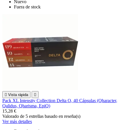
Nuevo
Fuera de stock

Vista rápida

Pack XL Intensity Collection Delta Q, 40 Cápsulas (Qharacter,
Qalidus, Qharisma, EpiQ)
15,28 €
Valorado
de 5 estrellas basado en
reseña(s)
Ver más detalles