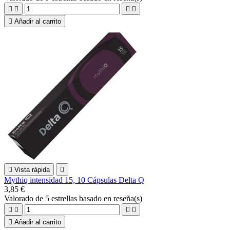





Añadir al carrito

Vista rápida

Mythiq intensidad 15, 10 Cápsulas Delta Q
3,85 €
Valorado
de 5 estrellas basado en
reseña(s)





Añadir al carrito