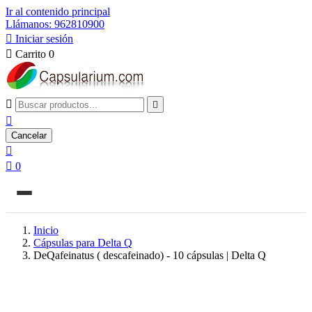
Ir al contenido principal
Llámanos: 962810900

Iniciar sesión

Carrito
0



Cancelar


0
Inicio
Cápsulas para Delta Q
DeQafeinatus ( descafeinado) - 10 cápsulas | Delta Q