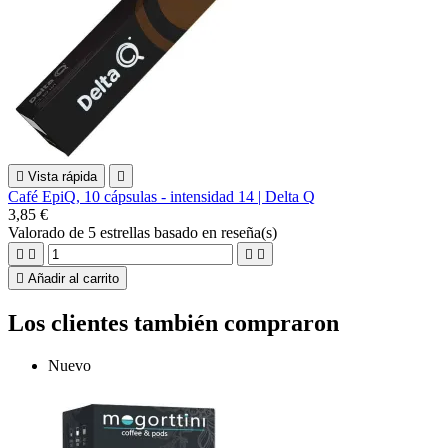

Vista rápida

Café EpiQ, 10 cápsulas - intensidad 14 | Delta Q
3,85 €
Valorado
de 5 estrellas basado en
reseña(s)





Añadir al carrito
Los clientes también compraron
Nuevo