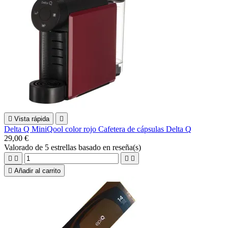

Vista rápida

Delta Q MiniQool color rojo Cafetera de cápsulas Delta Q
29,00 €
Valorado
de 5 estrellas basado en
reseña(s)





Añadir al carrito