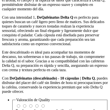
el aroma, el cuerpo y la riqueza de sabor que caracteriza a Delta Q,
permitiéndote disfrutar de un espresso suave y completo en
cualquier momento del día.
Con una intensidad 1,
DeQafeinatus Delta Q
es perfecto para
quienes buscan un café ligero pero lleno de matices. Sus delicados
toques de caramelo y nueces tostadas realzan la experiencia
sensorial, ofreciendo un final elegante y ligeramente dulce que
conquista el paladar. Cada cápsula está diseñada para preservar
frescura y aroma, garantizando que cada preparación sea tan
satisfactoria como un espresso convencional.
Este descafeinado es ideal para acompañar tus momentos de
descanso, tus sobremesas o tus pausas de trabajo, sin comprometer
la calidad ni el sabor. Gracias a su compatibilidad con las cafeteras
Delta Q, su preparación es rápida y sencilla, asegurando un espresso
con crema y textura perfecta en cada taza.
Con
DeQafeinatus (descafeinado) - 10 cápsulas | Delta Q
, puedes
disfrutar del placer del café sin límites de hora ni preocupaciones por
la cafeína, conservando la experiencia premium que solo Delta Q
puede ofrecer.
Valoración de
Quality