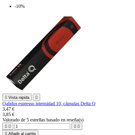
-10%

Vista rápida

Qalidus espresso intensidad 10, cápsulas Delta Q
3,47 €
3,85 €
Valorado
de 5 estrellas basado en
reseña(s)





Añadir al carrito