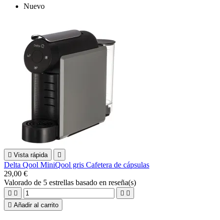
Nuevo

Vista rápida

Delta Qool MiniQool gris Cafetera de cápsulas
29,00 €
Valorado
de 5 estrellas basado en
reseña(s)





Añadir al carrito