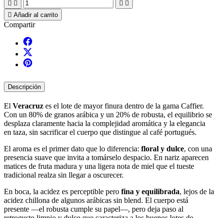





Añadir al carrito
Compartir
Descripción
El
Veracruz
es el lote de mayor finura dentro de la gama Caffier.
Con un 80% de granos arábica y un 20% de robusta, el equilibrio se
desplaza claramente hacia la complejidad aromática y la elegancia
en taza, sin sacrificar el cuerpo que distingue al café portugués.
El aroma es el primer dato que lo diferencia:
floral y dulce
, con una
presencia suave que invita a tomárselo despacio. En nariz aparecen
matices de fruta madura y una ligera nota de miel que el tueste
tradicional realza sin llegar a oscurecer.
En boca, la acidez es perceptible pero
fina y equilibrada
, lejos de la
acidez chillona de algunos arábicas sin blend. El cuerpo está
presente —el robusta cumple su papel—, pero deja paso al
retrogusto limpio y dulce que caracteriza a los buenos lotes de