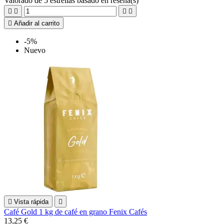
Valorado
de 5 estrellas basado en
reseña(s)





Añadir al carrito
-5%
Nuevo

Vista rápida

Café Gold 1 kg de café en grano Fenix Cafés
13,25 €