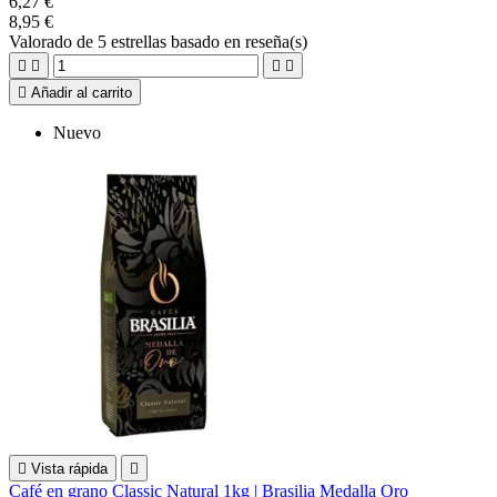
6,27 €
8,95 €
Valorado
de 5 estrellas basado en
reseña(s)





Añadir al carrito
Nuevo

Vista rápida

Café en grano Classic Natural 1kg | Brasilia Medalla Oro