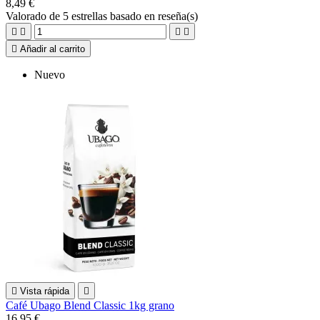
8,49 €
Valorado
de 5 estrellas basado en
reseña(s)





Añadir al carrito
Nuevo

Vista rápida

Café Ubago Blend Classic 1kg grano
16,95 €