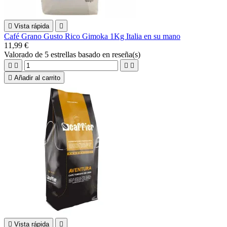

Vista rápida

Café Grano Gusto Rico Gimoka 1Kg Italia en su mano
11,99 €
Valorado
de 5 estrellas basado en
reseña(s)





Añadir al carrito

Vista rápida
