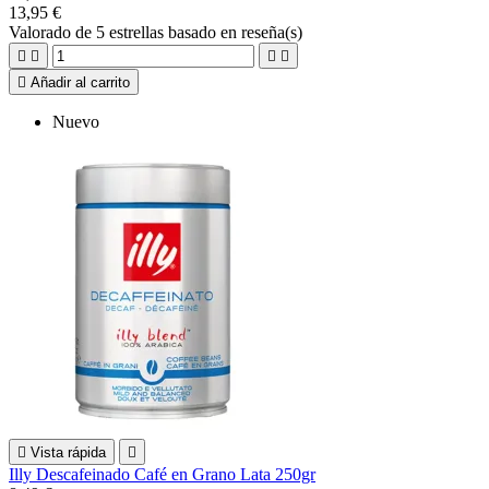
13,95 €
Valorado
de 5 estrellas basado en
reseña(s)





Añadir al carrito
Nuevo

Vista rápida

Illy Descafeinado Café en Grano Lata 250gr