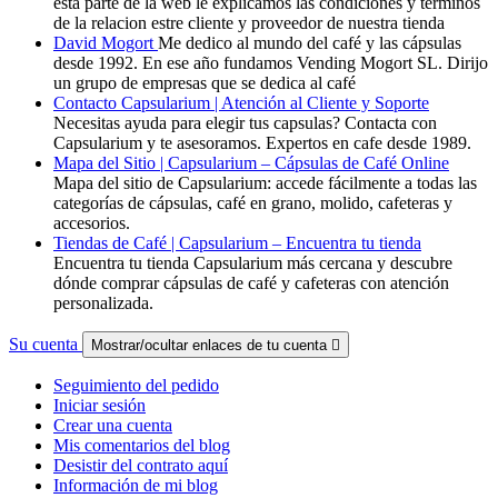
esta parte de la web le explicamos las condiciones y terminos
de la relacion estre cliente y proveedor de nuestra tienda
David Mogort
Me dedico al mundo del café y las cápsulas
desde 1992. En ese año fundamos Vending Mogort SL. Dirijo
un grupo de empresas que se dedica al café
Contacto Capsularium | Atención al Cliente y Soporte
Necesitas ayuda para elegir tus capsulas? Contacta con
Capsularium y te asesoramos. Expertos en cafe desde 1989.
Mapa del Sitio | Capsularium – Cápsulas de Café Online
Mapa del sitio de Capsularium: accede fácilmente a todas las
categorías de cápsulas, café en grano, molido, cafeteras y
accesorios.
Tiendas de Café | Capsularium – Encuentra tu tienda
Encuentra tu tienda Capsularium más cercana y descubre
dónde comprar cápsulas de café y cafeteras con atención
personalizada.
Su cuenta
Mostrar/ocultar enlaces de tu cuenta

Seguimiento del pedido
Iniciar sesión
Crear una cuenta
Mis comentarios del blog
Desistir del contrato aquí
Información de mi blog