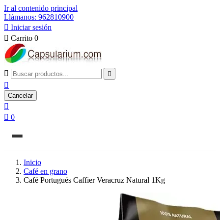
Ir al contenido principal
Llámanos: 962810900

Iniciar sesión

Carrito
0



Cancelar


0
Inicio
Café en grano
Café Portugués Caffier Veracruz Natural 1Kg