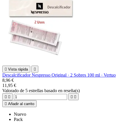

Vista rápida

Descalcificador Nespresso Original · 2 Sobres 100 ml · Vertuo
8,96 €
11,95 €
Valorado
de 5 estrellas basado en
reseña(s)





Añadir al carrito
Nuevo
Pack