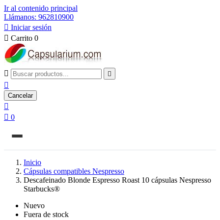
Ir al contenido principal
Llámanos: 962810900

Iniciar sesión

Carrito
0



Cancelar


0
Inicio
Cápsulas compatibles Nespresso
Descafeinado Blonde Espresso Roast 10 cápsulas Nespresso
Starbucks®
Nuevo
Fuera de stock