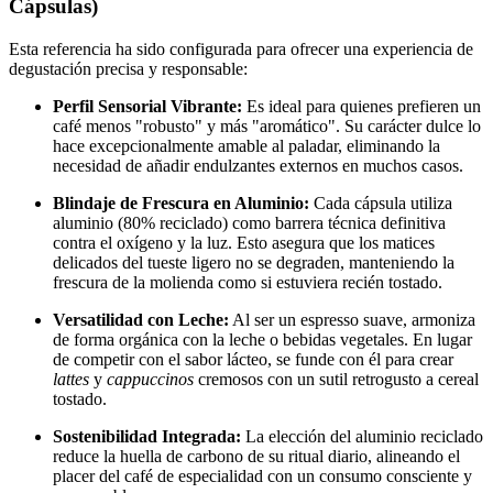
Cápsulas)
Esta referencia ha sido configurada para ofrecer una experiencia de
degustación precisa y responsable:
Perfil Sensorial Vibrante:
Es ideal para quienes prefieren un
café menos "robusto" y más "aromático". Su carácter dulce lo
hace excepcionalmente amable al paladar, eliminando la
necesidad de añadir endulzantes externos en muchos casos.
Blindaje de Frescura en Aluminio:
Cada cápsula utiliza
aluminio (80% reciclado) como barrera técnica definitiva
contra el oxígeno y la luz. Esto asegura que los matices
delicados del tueste ligero no se degraden, manteniendo la
frescura de la molienda como si estuviera recién tostado.
Versatilidad con Leche:
Al ser un espresso suave, armoniza
de forma orgánica con la leche o bebidas vegetales. En lugar
de competir con el sabor lácteo, se funde con él para crear
lattes
y
cappuccinos
cremosos con un sutil retrogusto a cereal
tostado.
Sostenibilidad Integrada:
La elección del aluminio reciclado
reduce la huella de carbono de su ritual diario, alineando el
placer del café de especialidad con un consumo consciente y