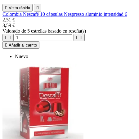

Vista rápida

Colombia Nescafé 10 cápsulas Nespresso aluminio intensidad 6
2,51 €
3,59 €
Valorado
de 5 estrellas basado en
reseña(s)





Añadir al carrito
Nuevo