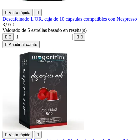

Vista rápida

Descafeinado L'OR, caja de 10 cápsulas compatibles con Nespresso
3,95 €
Valorado
de 5 estrellas basado en
reseña(s)





Añadir al carrito

Vista rápida
