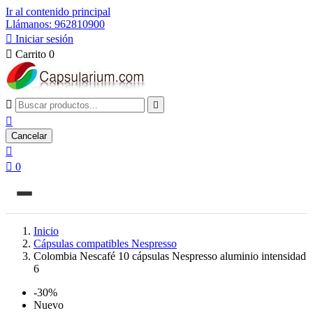
Ir al contenido principal
Llámanos: 962810900

Iniciar sesión

Carrito
0



Cancelar


0
Inicio
Cápsulas compatibles Nespresso
Colombia Nescafé 10 cápsulas Nespresso aluminio intensidad
6
-30%
Nuevo