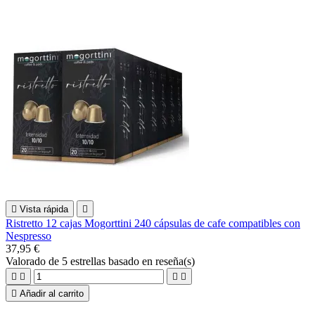

Vista rápida

Ristretto 12 cajas Mogorttini 240 cápsulas de cafe compatibles con
Nespresso
37,95 €
Valorado
de 5 estrellas basado en
reseña(s)





Añadir al carrito