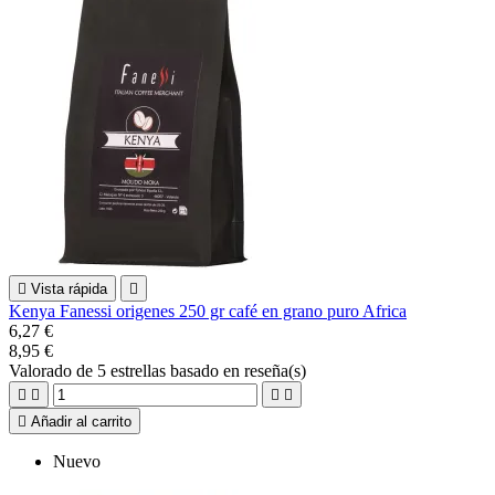

Vista rápida

Kenya Fanessi origenes 250 gr café en grano puro Africa
6,27 €
8,95 €
Valorado
de 5 estrellas basado en
reseña(s)





Añadir al carrito
Nuevo