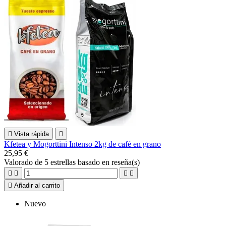

Vista rápida

Kfetea y Mogorttini Intenso 2kg de café en grano
25,95 €
Valorado
de 5 estrellas basado en
reseña(s)





Añadir al carrito
Nuevo