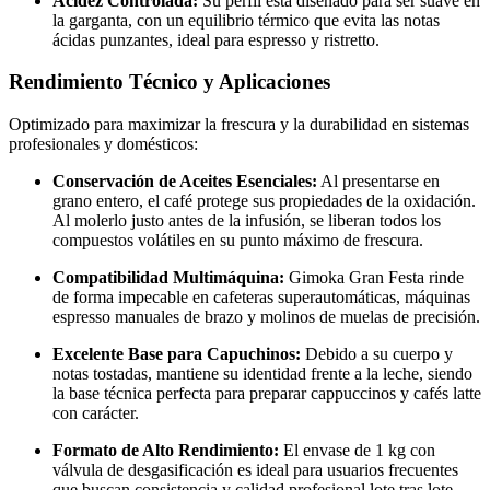
Acidez Controlada:
Su perfil está diseñado para ser suave en
la garganta, con un equilibrio térmico que evita las notas
ácidas punzantes, ideal para espresso y ristretto.
Rendimiento Técnico y Aplicaciones
Optimizado para maximizar la frescura y la durabilidad en sistemas
profesionales y domésticos:
Conservación de Aceites Esenciales:
Al presentarse en
grano entero, el café protege sus propiedades de la oxidación.
Al molerlo justo antes de la infusión, se liberan todos los
compuestos volátiles en su punto máximo de frescura.
Compatibilidad Multimáquina:
Gimoka Gran Festa rinde
de forma impecable en cafeteras superautomáticas, máquinas
espresso manuales de brazo y molinos de muelas de precisión.
Excelente Base para Capuchinos:
Debido a su cuerpo y
notas tostadas, mantiene su identidad frente a la leche, siendo
la base técnica perfecta para preparar cappuccinos y cafés latte
con carácter.
Formato de Alto Rendimiento:
El envase de 1 kg con
válvula de desgasificación es ideal para usuarios frecuentes
que buscan consistencia y calidad profesional lote tras lote.