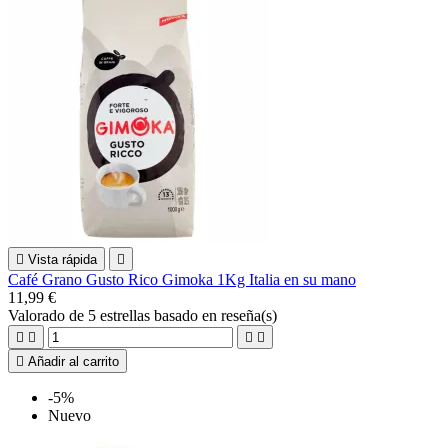

Vista rápida

Café Grano Gusto Rico Gimoka 1Kg Italia en su mano
11,99 €
Valorado
de 5 estrellas basado en
reseña(s)





Añadir al carrito
-5%
Nuevo