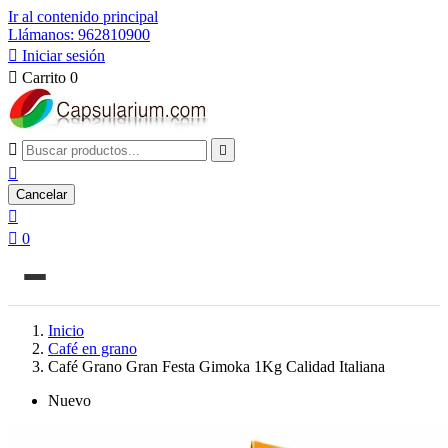
Ir al contenido principal
Llámanos: 962810900

Iniciar sesión

Carrito
0



Cancelar


0
Inicio
Café en grano
Café Grano Gran Festa Gimoka 1Kg Calidad Italiana
Nuevo