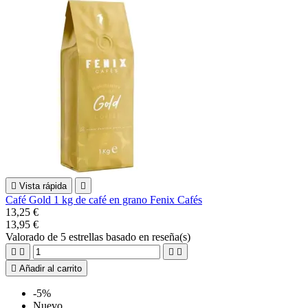

Vista rápida

Café Gold 1 kg de café en grano Fenix Cafés
13,25 €
13,95 €
Valorado
de 5 estrellas basado en
reseña(s)





Añadir al carrito
-5%
Nuevo