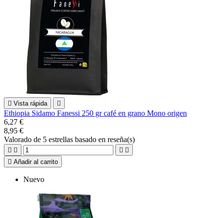

Vista rápida

Ethiopia Sidamo Fanessi 250 gr café en grano Mono origen
6,27 €
8,95 €
Valorado
de 5 estrellas basado en
reseña(s)





Añadir al carrito
Nuevo