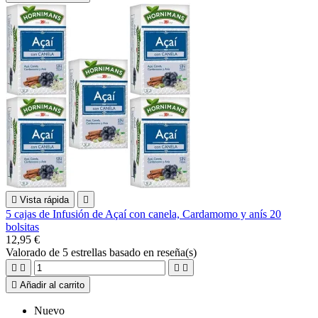

Vista rápida

5 cajas de Infusión de Açaí con canela, Cardamomo y anís 20
bolsitas
12,95 €
Valorado
de 5 estrellas basado en
reseña(s)





Añadir al carrito
Nuevo