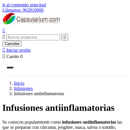
Ir al contenido principal
Llámanos: 962810900



Cancelar

Iniciar sesión

Carrito
0
Inicio
Infusiones
Infusiones antiinflamatorias
Infusiones antiinflamatorias
Se conocen popularmente como
infusiones antiinflamatorias
las
que se preparan con cúrcuma, jengibre, maca, salvia o tomillo,