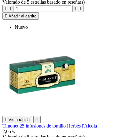
Valorado
de 5 estrellas basado en
reseña(s)





Añadir al carrito
Nuevo

Vista rápida

Timonet 25 infusiones de tomillo Herbes l'Alcoia
2,65 €
Valorado
de 5 estrellas basado en
reseña(s)