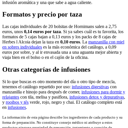
infusión aromática y una que sabe a agua caliente.
Formatos y precio por taza
Las cajas individuales de 20 bolsitas de Hornimans salen a 2,75
euros, unos
0,14 euros por taza
. Si ya sabes cuál es tu favorita, los
formatos de 5 cajas bajan a 0,13 euros y los packs de 8 cajas de
Herbes l Alcoia dejan la taza en
0,10 euros
. La
manzanilla con miel
en sobres individuales
es la más económica del catálogo, a 0,09
euros por sobre, y al ir envasada una a una aguanta mejor abierta y
viaja bien en el bolso o en el cajón de la oficina.
Otras categorías de infusiones
Si lo que buscas es otro momento del día o otro tipo de mezcla,
tenemos el catálogo repartido por uso:
infusiones digestivas
con
manzanilla e hinojo para después de comer,
infusiones para dormir y
relajantes
con tila, melisa y pasiflora,
infusiones detox y depurativas
,
y
rooibos y tés
verde, rojo, negro y chai. El catálogo completo está
en
infusiones
.
La información de esta página describe los ingredientes de cada producto y su
forma de preparación. No constituye consejo médico ni atribuye a estos
productos ninguna propiedad de prevención, tratamiento o curación de