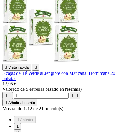

Vista rápida

5 cajas de Té Verde al Jengibre con Manzana, Hornimans 20
bolsitas
12,95 €
Valorado
de 5 estrellas basado en
reseña(s)





Añadir al carrito
Mostrando 1-12 de 21 artículo(s)

Anterior
1