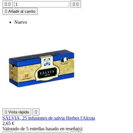





Añadir al carrito
Nuevo

Vista rápida

SÀLVIA, 25 infusiones de salvia Herbes l'Alcoia
2,65 €
Valorado
de 5 estrellas basado en
reseña(s)