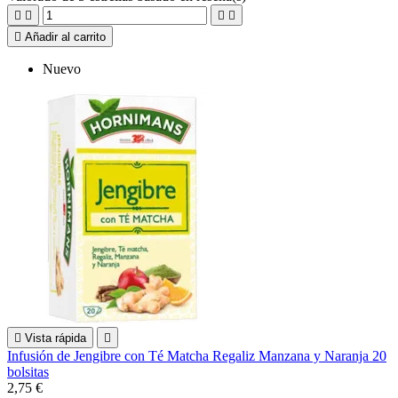





Añadir al carrito
Nuevo

Vista rápida

Infusión de Jengibre con Té Matcha Regaliz Manzana y Naranja 20
bolsitas
2,75 €