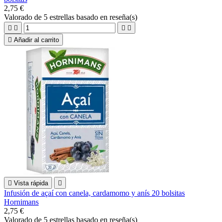
2,75 €
Valorado
de 5 estrellas basado en
reseña(s)





Añadir al carrito

Vista rápida

Infusión de açaí con canela, cardamomo y anís 20 bolsitas
Hornimans
2,75 €
Valorado
de 5 estrellas basado en
reseña(s)