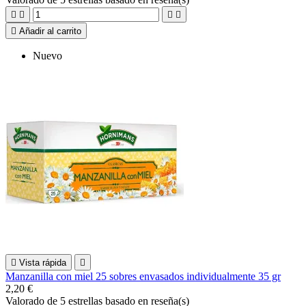





Añadir al carrito
Nuevo

Vista rápida

Manzanilla con miel 25 sobres envasados individualmente 35 gr
2,20 €
Valorado
de 5 estrellas basado en
reseña(s)