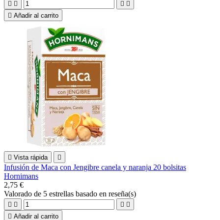





Añadir al carrito

Vista rápida

Infusión de Maca con Jengibre canela y naranja 20 bolsitas
Hornimans
2,75 €
Valorado
de 5 estrellas basado en
reseña(s)





Añadir al carrito