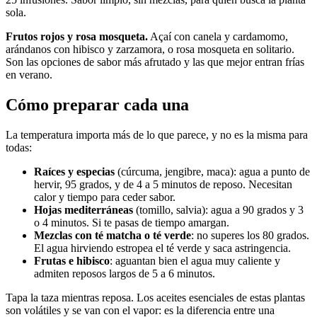
sola.
Frutos rojos y rosa mosqueta.
Açaí con canela y cardamomo,
arándanos con hibisco y zarzamora, o rosa mosqueta en solitario.
Son las opciones de sabor más afrutado y las que mejor entran frías
en verano.
Cómo preparar cada una
La temperatura importa más de lo que parece, y no es la misma para
todas:
Raíces y especias
(cúrcuma, jengibre, maca): agua a punto de
hervir, 95 grados, y de 4 a 5 minutos de reposo. Necesitan
calor y tiempo para ceder sabor.
Hojas mediterráneas
(tomillo, salvia): agua a 90 grados y 3
o 4 minutos. Si te pasas de tiempo amargan.
Mezclas con té matcha o té verde
: no superes los 80 grados.
El agua hirviendo estropea el té verde y saca astringencia.
Frutas e hibisco
: aguantan bien el agua muy caliente y
admiten reposos largos de 5 a 6 minutos.
Tapa la taza mientras reposa. Los aceites esenciales de estas plantas
son volátiles y se van con el vapor: es la diferencia entre una