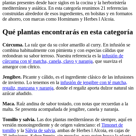
plantas presentes desde hace siglos en la cocina y la herboristería
mediterránea y asiática. En esta categoría reunimos 21 referencias
construidas alrededor de esos ingredientes, en bolsitas y en formatos
de ahorro, con marcas como Hornimans y Herbes l Alcoia.
Qué plantas encontrarás en esta categoría
Cúrcuma.
La raíz que da su color amarillo al curry. En infusión se
combina habitualmente con pimienta y con especias cálidas que
redondean su sabor terroso. Nuestra referencia es la
infusión de
cúrcuma con té matcha, canela, clavo y naranja
, que suaviza el
amargor con cítrico.
Jengibre.
Picante y cálido, es el ingrediente clásico de las infusiones
de invierno. Lo tenemos en la
infusión de jengibre con té matcha,
regaliz, manzana y naranja
, donde el regaliz aporta dulzor natural sin
azúcar añadido.
Maca.
Raíz andina de sabor tostado, con notas que recuerdan a la
malta. Se presenta acompañada de jengibre, canela y naranja.
Tomillo y salvia.
Las dos plantas mediterráneas de siempre, aquí en
versión monoingrediente y de origen valenciano: el
Timonet de
tomillo
y la
Sàlvia de salvia
, ambas de Herbes l Alcoia, en cajas de
25 infusiones. Sabor limpio, sin mezclas, para quien busca la planta