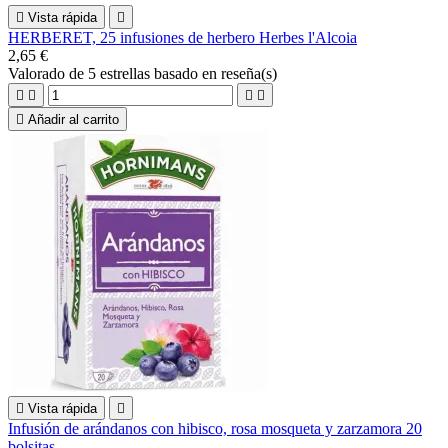

Vista rápida

HERBERET, 25 infusiones de herbero Herbes l'Alcoia
2,65 €
Valorado
de 5 estrellas basado en
reseña(s)





Añadir al carrito

Vista rápida

Infusión de arándanos con hibisco, rosa mosqueta y zarzamora 20
bolsitas