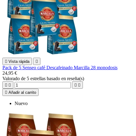

Vista rápida

Pack de 5 Senseo café Descafeinado Marcilla 28 monodosis
24,95 €
Valorado
de 5 estrellas basado en
reseña(s)





Añadir al carrito
Nuevo