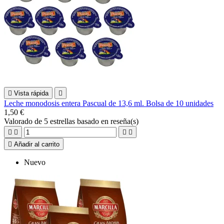

Vista rápida

Leche monodosis entera Pascual de 13,6 ml. Bolsa de 10 unidades
1,50 €
Valorado
de 5 estrellas basado en
reseña(s)





Añadir al carrito
Nuevo