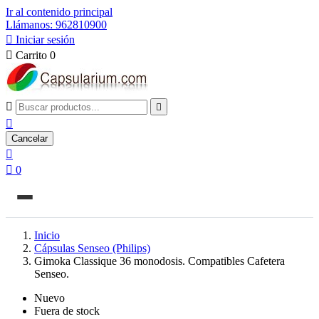
Ir al contenido principal
Llámanos: 962810900

Iniciar sesión

Carrito
0



Cancelar


0
Inicio
Cápsulas Senseo (Philips)
Gimoka Classique 36 monodosis. Compatibles Cafetera
Senseo.
Nuevo
Fuera de stock