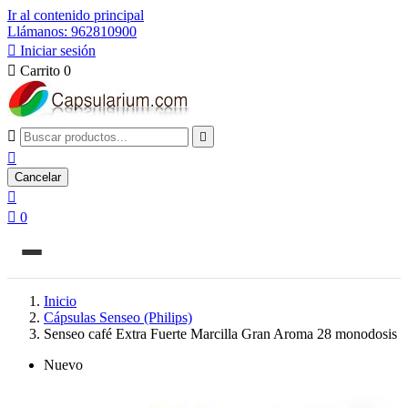
Ir al contenido principal
Llámanos: 962810900

Iniciar sesión

Carrito
0



Cancelar


0
Inicio
Cápsulas Senseo (Philips)
Senseo café Extra Fuerte Marcilla Gran Aroma 28 monodosis
Nuevo