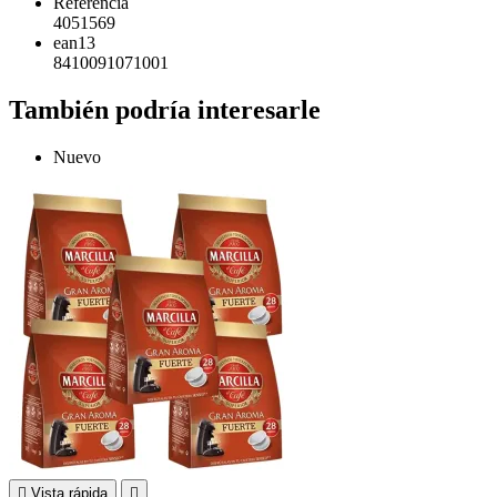
Referencia
4051569
ean13
8410091071001
También podría interesarle
Nuevo

Vista rápida
