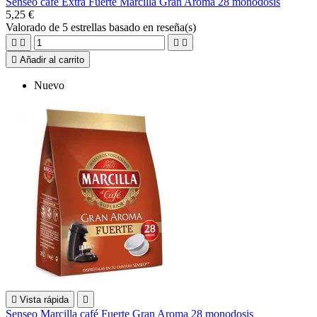
Senseo café Extra Fuerte Marcilla Gran Aroma 28 monodosis
5,25 €
Valorado
de 5 estrellas basado en
reseña(s)





Añadir al carrito
Nuevo

Vista rápida

Senseo Marcilla café Fuerte Gran Aroma 28 monodosis