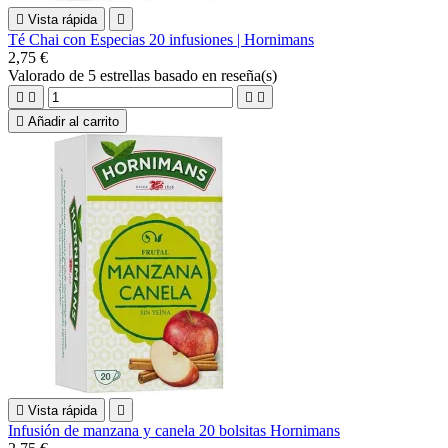

Vista rápida

Té Chai con Especias 20 infusiones | Hornimans
2,75 €
Valorado
de 5 estrellas basado en
reseña(s)





Añadir al carrito

Vista rápida

Infusión de manzana y canela 20 bolsitas Hornimans