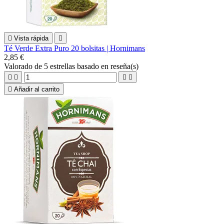

Vista rápida

Té Verde Extra Puro 20 bolsitas | Hornimans
2,85 €
Valorado
de 5 estrellas basado en
reseña(s)





Añadir al carrito