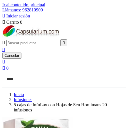
Ir al contenido principal
Llámanos: 962810900

Iniciar sesión

Carrito
0



Cancelar


0
Inicio
Infusiones
5 cajas de InfuLax con Hojas de Sen Hornimans 20
infusiones