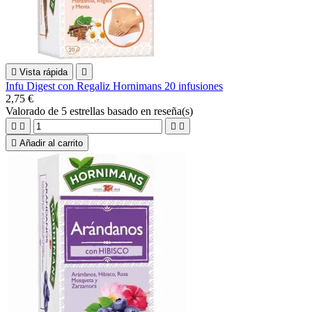

Vista rápida

Infu Digest con Regaliz Hornimans 20 infusiones
2,75 €
Valorado
de 5 estrellas basado en
reseña(s)





Añadir al carrito