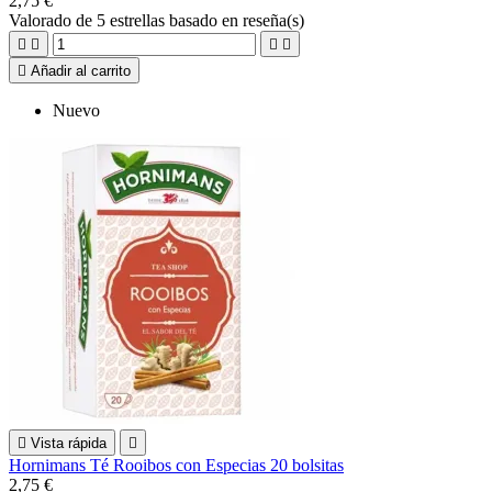
2,75 €
Valorado
de 5 estrellas basado en
reseña(s)





Añadir al carrito
Nuevo

Vista rápida

Hornimans Té Rooibos con Especias 20 bolsitas
2,75 €