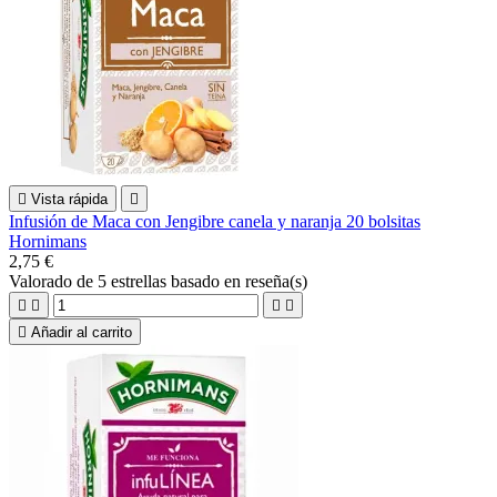

Vista rápida

Infusión de Maca con Jengibre canela y naranja 20 bolsitas
Hornimans
2,75 €
Valorado
de 5 estrellas basado en
reseña(s)





Añadir al carrito