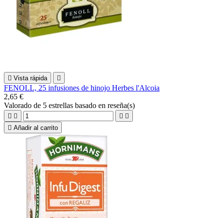

Vista rápida

FENOLL, 25 infusiones de hinojo Herbes l'Alcoia
2,65 €
Valorado
de 5 estrellas basado en
reseña(s)





Añadir al carrito