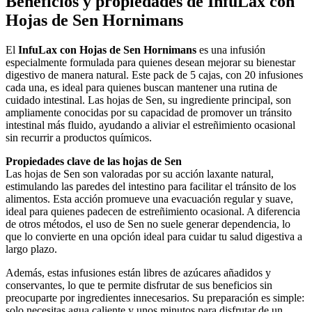
Beneficios y propiedades de InfuLax con
Hojas de Sen Hornimans
El
InfuLax con Hojas de Sen Hornimans
es una infusión
especialmente formulada para quienes desean mejorar su bienestar
digestivo de manera natural. Este pack de 5 cajas, con 20 infusiones
cada una, es ideal para quienes buscan mantener una rutina de
cuidado intestinal. Las hojas de Sen, su ingrediente principal, son
ampliamente conocidas por su capacidad de promover un tránsito
intestinal más fluido, ayudando a aliviar el estreñimiento ocasional
sin recurrir a productos químicos.
Propiedades clave de las hojas de Sen
Las hojas de Sen son valoradas por su acción laxante natural,
estimulando las paredes del intestino para facilitar el tránsito de los
alimentos. Esta acción promueve una evacuación regular y suave,
ideal para quienes padecen de estreñimiento ocasional. A diferencia
de otros métodos, el uso de Sen no suele generar dependencia, lo
que lo convierte en una opción ideal para cuidar tu salud digestiva a
largo plazo.
Además, estas infusiones están libres de azúcares añadidos y
conservantes, lo que te permite disfrutar de sus beneficios sin
preocuparte por ingredientes innecesarios. Su preparación es simple:
solo necesitas agua caliente y unos minutos para disfrutar de un