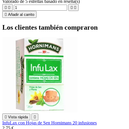
Valorado
de 5 estrellas basado en
reseña(s)





Añadir al carrito
Los clientes también compraron

Vista rápida

InfuLax con Hojas de Sen Hornimans 20 infusiones
2,75 €