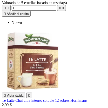
Valorado
de 5 estrellas basado en
reseña(s)





Añadir al carrito
Nuevo

Vista rápida

Te Latte Chai ultra intenso soluble 12 sobres Hornimans
2,99 €