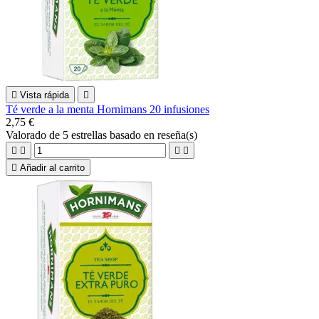

Vista rápida

Té verde a la menta Hornimans 20 infusiones
2,75 €
Valorado
de 5 estrellas basado en
reseña(s)





Añadir al carrito