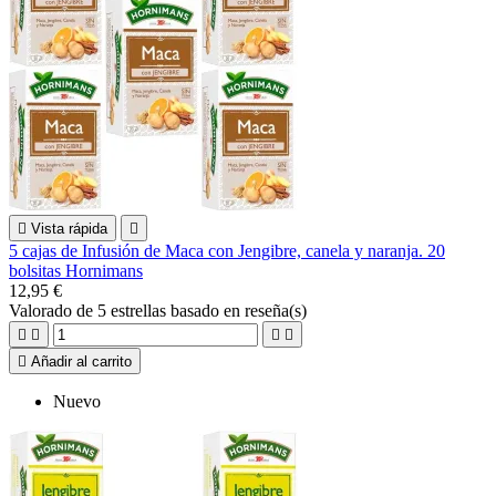

Vista rápida

5 cajas de Infusión de Maca con Jengibre, canela y naranja. 20
bolsitas Hornimans
12,95 €
Valorado
de 5 estrellas basado en
reseña(s)





Añadir al carrito
Nuevo