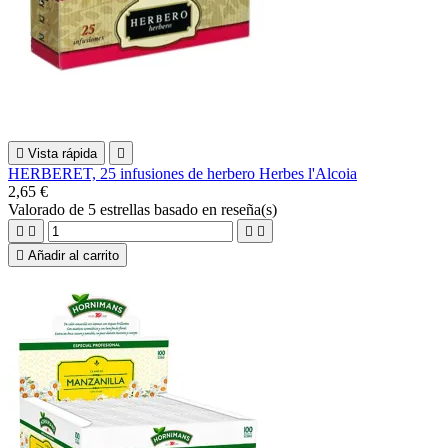

Vista rápida

HERBERET, 25 infusiones de herbero Herbes l'Alcoia
2,65 €
Valorado
de 5 estrellas basado en
reseña(s)





Añadir al carrito