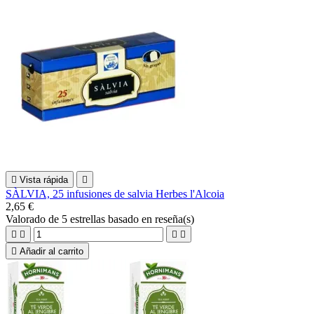

Vista rápida

SÀLVIA, 25 infusiones de salvia Herbes l'Alcoia
2,65 €
Valorado
de 5 estrellas basado en
reseña(s)





Añadir al carrito