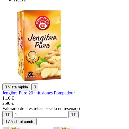

Vista rápida

Jengibre Puro 20 infusiones Pompadour
1,16 €
2,90 €
Valorado
de 5 estrellas basado en
reseña(s)





Añadir al carrito