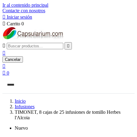
Ir al contenido principal
Contacte con nosotros

Iniciar sesión

Carrito
0



Cancelar


0
Inicio
Infusiones
TIMONET, 8 cajas de 25 infusiones de tomillo Herbes
l'Alcoia
Nuevo