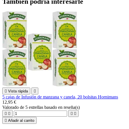
También podría interesarle

Vista rápida

5 cajas de Infusión de manzana y canela, 20 bolsitas Hornimans
12,95 €
Valorado
de 5 estrellas basado en
reseña(s)





Añadir al carrito