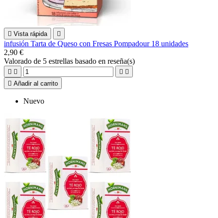

Vista rápida

infusión Tarta de Queso con Fresas Pompadour 18 unidades
2,90 €
Valorado
de 5 estrellas basado en
reseña(s)





Añadir al carrito
Nuevo