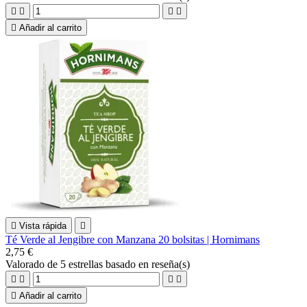





Añadir al carrito

Vista rápida

Té Verde al Jengibre con Manzana 20 bolsitas | Hornimans
2,75 €
Valorado
de 5 estrellas basado en
reseña(s)





Añadir al carrito