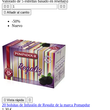
Valorado
de 5 estrellas basado en
reseña(s)





Añadir al carrito
-50%
Nuevo

Vista rápida

20 bolsitas de Infusión de Regaliz de la marca Pomapdur
1,30 €