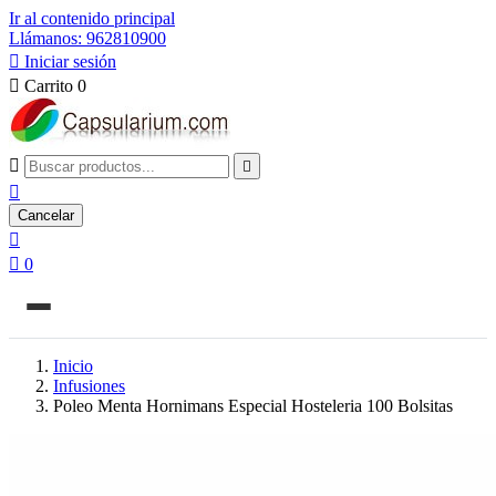
Ir al contenido principal
Llámanos: 962810900

Iniciar sesión

Carrito
0



Cancelar


0
Inicio
Infusiones
Poleo Menta Hornimans Especial Hosteleria 100 Bolsitas