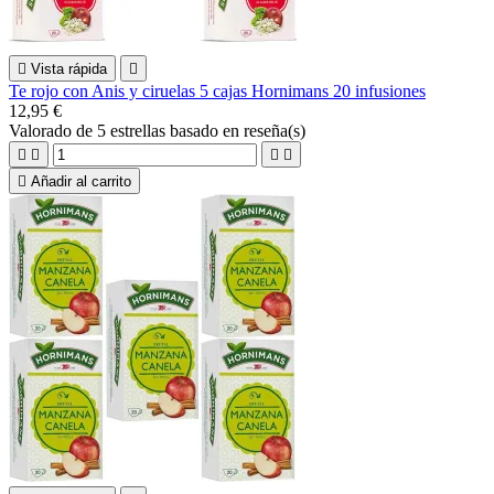

Vista rápida

Te rojo con Anis y ciruelas 5 cajas Hornimans 20 infusiones
12,95 €
Valorado
de 5 estrellas basado en
reseña(s)





Añadir al carrito