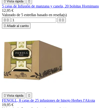

Vista rápida

5 cajas de Infusión de manzana y canela, 20 bolsitas Hornimans
12,95 €
Valorado
de 5 estrellas basado en
reseña(s)





Añadir al carrito

Vista rápida

FENOLL, 8 cajas de 25 infusiones de hinojo Herbes l'Alcoia
19,95 €