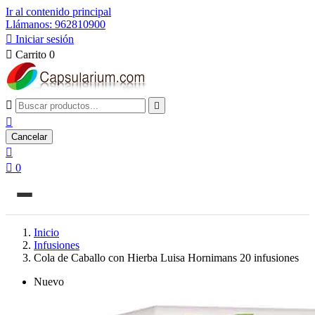
Ir al contenido principal
Llámanos: 962810900

Iniciar sesión

Carrito
0



Cancelar


0
Inicio
Infusiones
Cola de Caballo con Hierba Luisa Hornimans 20 infusiones
Nuevo