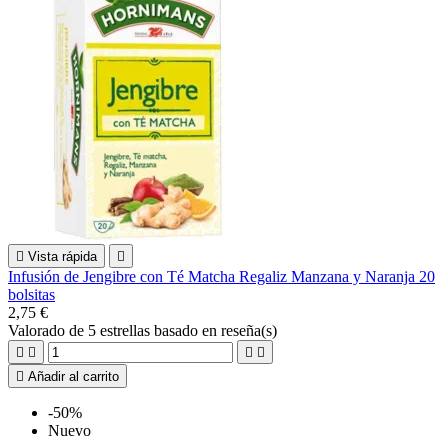

Vista rápida

Infusión de Jengibre con Té Matcha Regaliz Manzana y Naranja 20
bolsitas
2,75 €
Valorado
de 5 estrellas basado en
reseña(s)





Añadir al carrito
-50%
Nuevo