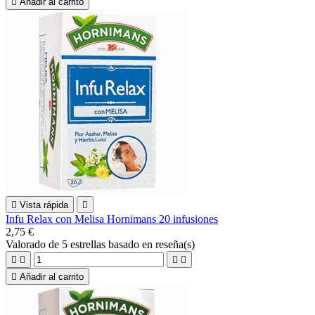

Añadir al carrito

Vista rápida

Infu Relax con Melisa Hornimans 20 infusiones
2,75 €
Valorado
de 5 estrellas basado en
reseña(s)





Añadir al carrito