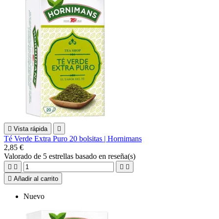

Vista rápida

Té Verde Extra Puro 20 bolsitas | Hornimans
2,85 €
Valorado
de 5 estrellas basado en
reseña(s)





Añadir al carrito
Nuevo