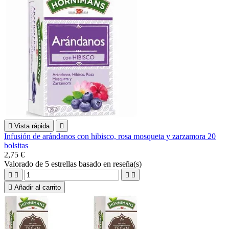

Vista rápida

Infusión de arándanos con hibisco, rosa mosqueta y zarzamora 20
bolsitas
2,75 €
Valorado
de 5 estrellas basado en
reseña(s)





Añadir al carrito