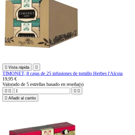

Vista rápida

TIMONET, 8 cajas de 25 infusiones de tomillo Herbes l'Alcoia
19,95 €
Valorado
de 5 estrellas basado en
reseña(s)





Añadir al carrito