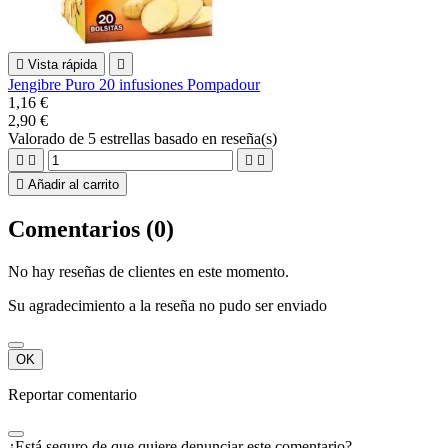

Vista rápida

Jengibre Puro 20 infusiones Pompadour
1,16 €
2,90 €
Valorado
de 5 estrellas basado en
reseña(s)





Añadir al carrito
Comentarios (0)
No hay reseñas de clientes en este momento.
Su agradecimiento a la reseña no pudo ser enviado
OK
Reportar comentario
¿Está seguro de que quiere denunciar este comentario?