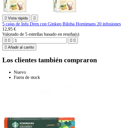

Vista rápida

5 cajas de Infu Dren con Ginkgo Biloba Hornimans 20 infusiones
12,95 €
Valorado
de 5 estrellas basado en
reseña(s)





Añadir al carrito
Los clientes también compraron
Nuevo
Fuera de stock