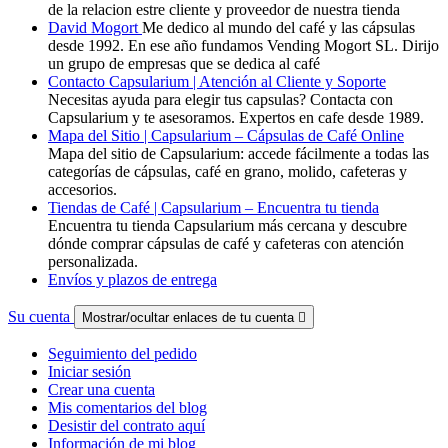
de la relacion estre cliente y proveedor de nuestra tienda
David Mogort
Me dedico al mundo del café y las cápsulas
desde 1992. En ese año fundamos Vending Mogort SL. Dirijo
un grupo de empresas que se dedica al café
Contacto Capsularium | Atención al Cliente y Soporte
Necesitas ayuda para elegir tus capsulas? Contacta con
Capsularium y te asesoramos. Expertos en cafe desde 1989.
Mapa del Sitio | Capsularium – Cápsulas de Café Online
Mapa del sitio de Capsularium: accede fácilmente a todas las
categorías de cápsulas, café en grano, molido, cafeteras y
accesorios.
Tiendas de Café | Capsularium – Encuentra tu tienda
Encuentra tu tienda Capsularium más cercana y descubre
dónde comprar cápsulas de café y cafeteras con atención
personalizada.
Envíos y plazos de entrega
Su cuenta
Mostrar/ocultar enlaces de tu cuenta

Seguimiento del pedido
Iniciar sesión
Crear una cuenta
Mis comentarios del blog
Desistir del contrato aquí
Información de mi blog