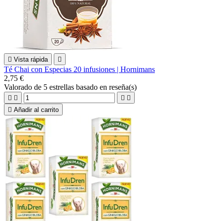

Vista rápida

Té Chai con Especias 20 infusiones | Hornimans
2,75 €
Valorado
de 5 estrellas basado en
reseña(s)





Añadir al carrito