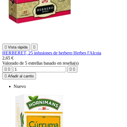

Vista rápida

HERBERET, 25 infusiones de herbero Herbes l'Alcoia
2,65 €
Valorado
de 5 estrellas basado en
reseña(s)





Añadir al carrito
Nuevo