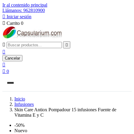
Ir al contenido principal
Llámanos: 962810900

Iniciar sesión

Carrito
0



Cancelar


0
Inicio
Infusiones
Skin Care Antiox Pompadour 15 infusiones Fuente de
Vitamina E y C
-50%
Nuevo