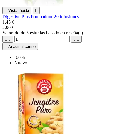

Vista rápida

Digestive Plus Pompadour 20 infusiones
1,45 €
2,90 €
Valorado
de 5 estrellas basado en
reseña(s)





Añadir al carrito
-60%
Nuevo