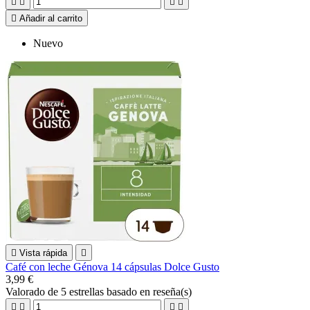





Añadir al carrito
Nuevo

Vista rápida

Café con leche Génova 14 cápsulas Dolce Gusto
3,99 €
Valorado
de 5 estrellas basado en
reseña(s)



