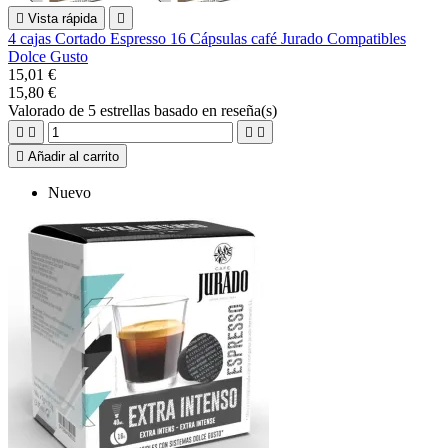

Vista rápida

4 cajas Cortado Espresso 16 Cápsulas café Jurado Compatibles
Dolce Gusto
15,01 €
15,80 €
Valorado
de 5 estrellas basado en
reseña(s)





Añadir al carrito
Nuevo