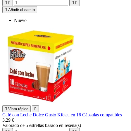





Añadir al carrito
Nuevo

Vista rápida

Café con Leche Dolce Gusto Kfetea en 16 Cápsulas compatibles
3,29 €
Valorado
de 5 estrellas basado en
reseña(s)