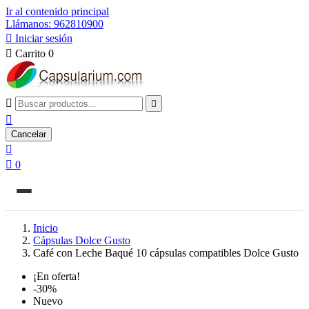
Ir al contenido principal
Llámanos: 962810900

Iniciar sesión

Carrito
0



Cancelar


0
Inicio
Cápsulas Dolce Gusto
Café con Leche Baqué 10 cápsulas compatibles Dolce Gusto
¡En oferta!
-30%
Nuevo