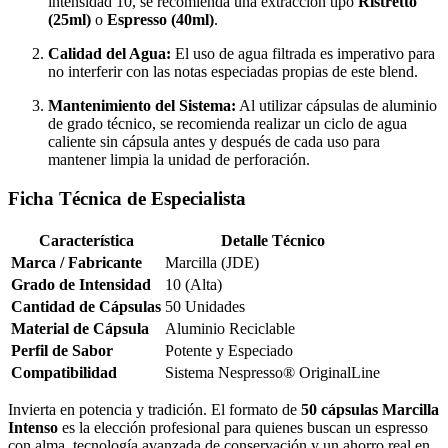
intensidad 10, se recomienda una extracción tipo
Ristretto
(25ml)
o
Espresso (40ml)
.
Calidad del Agua:
El uso de agua filtrada es imperativo para
no interferir con las notas especiadas propias de este blend.
Mantenimiento del Sistema:
Al utilizar cápsulas de aluminio
de grado técnico, se recomienda realizar un ciclo de agua
caliente sin cápsula antes y después de cada uso para
mantener limpia la unidad de perforación.
Ficha Técnica de Especialista
Característica
Detalle Técnico
Marca / Fabricante
Marcilla (JDE)
Grado de Intensidad
10 (Alta)
Cantidad de Cápsulas
50 Unidades
Material de Cápsula
Aluminio Reciclable
Perfil de Sabor
Potente y Especiado
Compatibilidad
Sistema Nespresso® OriginalLine
Invierta en potencia y tradición. El formato de
50 cápsulas Marcilla
Intenso
es la elección profesional para quienes buscan un espresso
con alma, tecnología avanzada de conservación y un ahorro real en