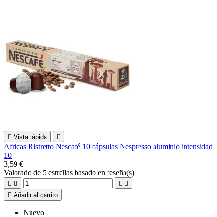

Vista rápida

Africas Ristretto Nescafé 10 cápsulas Nespresso aluminio intensidad
10
3,59 €
Valorado
de 5 estrellas basado en
reseña(s)





Añadir al carrito
Nuevo