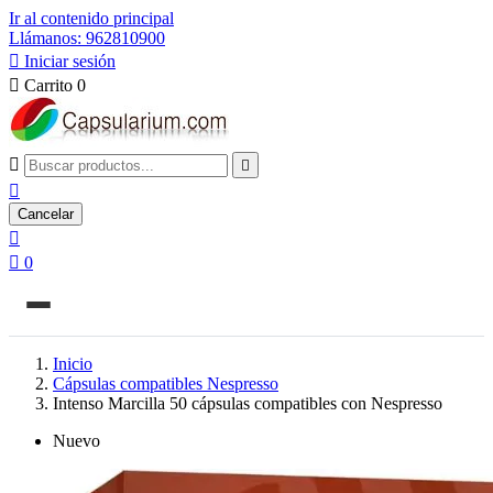
Ir al contenido principal
Llámanos: 962810900

Iniciar sesión

Carrito
0



Cancelar


0
Inicio
Cápsulas compatibles Nespresso
Intenso Marcilla 50 cápsulas compatibles con Nespresso
Nuevo