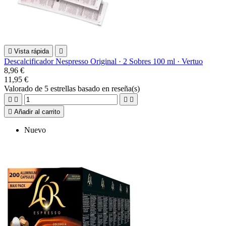

Vista rápida

Descalcificador Nespresso Original · 2 Sobres 100 ml · Vertuo
8,96 €
11,95 €
Valorado
de 5 estrellas basado en
reseña(s)





Añadir al carrito
Nuevo