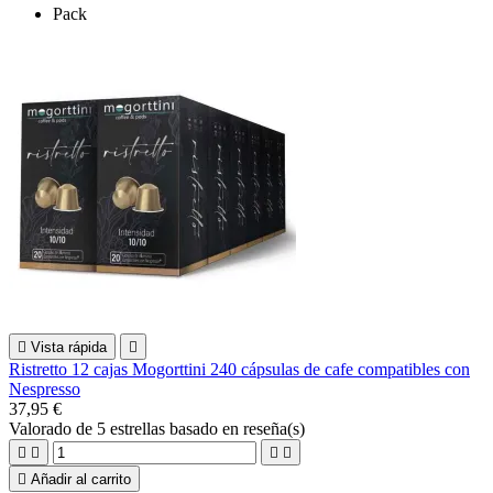
Pack

Vista rápida

Ristretto 12 cajas Mogorttini 240 cápsulas de cafe compatibles con
Nespresso
37,95 €
Valorado
de 5 estrellas basado en
reseña(s)





Añadir al carrito