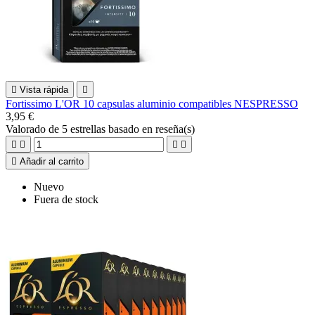

Vista rápida

Fortissimo L'OR 10 capsulas aluminio compatibles NESPRESSO
3,95 €
Valorado
de 5 estrellas basado en
reseña(s)





Añadir al carrito
Nuevo
Fuera de stock