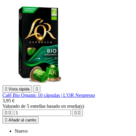

Vista rápida

Café Bio Organic 10 cápsulas | L'OR Nespresso
3,95 €
Valorado
de 5 estrellas basado en
reseña(s)





Añadir al carrito
Nuevo