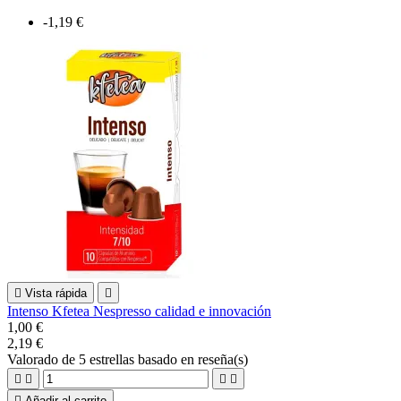
-1,19 €

Vista rápida

Intenso Kfetea Nespresso calidad e innovación
1,00 €
2,19 €
Valorado
de 5 estrellas basado en
reseña(s)





Añadir al carrito