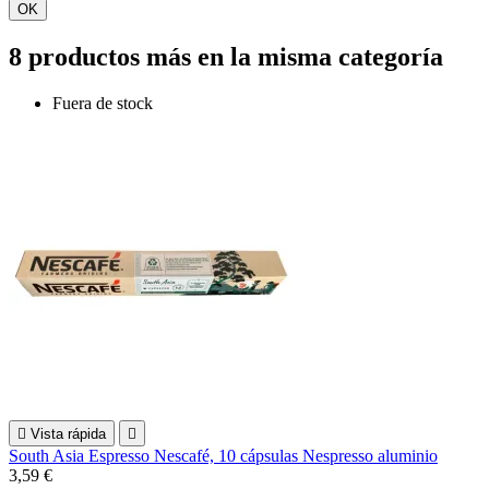
OK
8 productos más en la misma categoría
Fuera de stock

Vista rápida

South Asia Espresso Nescafé, 10 cápsulas Nespresso aluminio
3,59 €