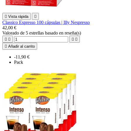

Vista rápida

Classico Espresso 100 cápsulas | Illy Nespresso
42,00 €
Valorado
de 5 estrellas basado en
reseña(s)





Añadir al carrito
-11,90 €
Pack