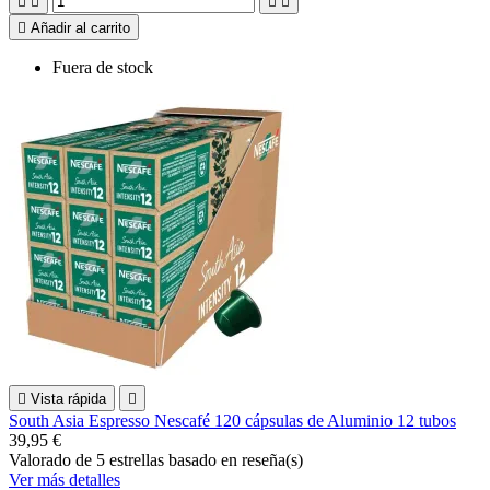





Añadir al carrito
Fuera de stock

Vista rápida

South Asia Espresso Nescafé 120 cápsulas de Aluminio 12 tubos
39,95 €
Valorado
de 5 estrellas basado en
reseña(s)
Ver más detalles