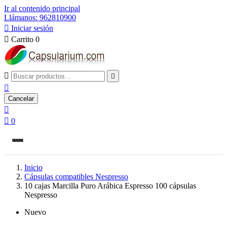
Ir al contenido principal
Llámanos: 962810900

Iniciar sesión

Carrito
0



Cancelar


0
Inicio
Cápsulas compatibles Nespresso
10 cajas Marcilla Puro Arábica Espresso 100 cápsulas
Nespresso
Nuevo