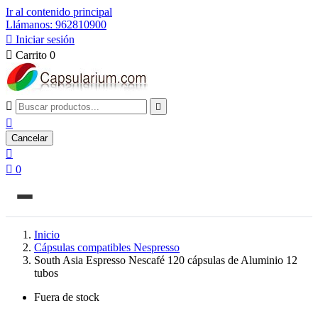
Ir al contenido principal
Llámanos: 962810900

Iniciar sesión

Carrito
0



Cancelar


0
Inicio
Cápsulas compatibles Nespresso
South Asia Espresso Nescafé 120 cápsulas de Aluminio 12
tubos
Fuera de stock