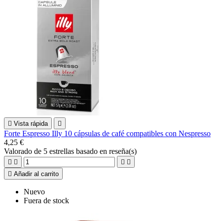

Vista rápida

Forte Espresso Illy 10 cápsulas de café compatibles con Nespresso
4,25 €
Valorado
de 5 estrellas basado en
reseña(s)





Añadir al carrito
Nuevo
Fuera de stock