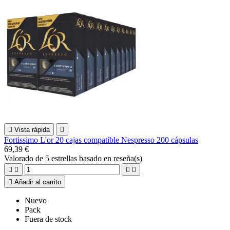

Vista rápida

Fortissimo L'or 20 cajas compatible Nespresso 200 cápsulas
69,39 €
Valorado
de 5 estrellas basado en
reseña(s)





Añadir al carrito
Nuevo
Pack
Fuera de stock