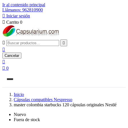
Ir al contenido principal
Llámanos: 962810900

Iniciar sesión

Carrito
0



Cancelar


0
Inicio
Cápsulas compatibles Nespresso
master colombia starbucks 120 cápsulas originales Nestlé
Nuevo
Fuera de stock