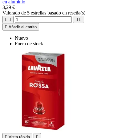
en aluminio
3,29 €
Valorado
de 5 estrellas basado en
reseña(s)





Añadir al carrito
Nuevo
Fuera de stock

Vista rápida
