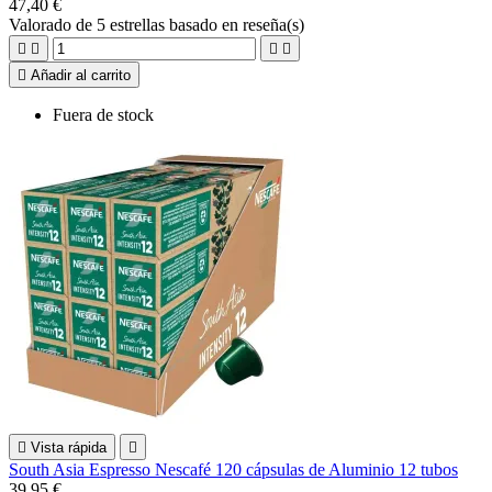
47,40 €
Valorado
de 5 estrellas basado en
reseña(s)





Añadir al carrito
Fuera de stock

Vista rápida

South Asia Espresso Nescafé 120 cápsulas de Aluminio 12 tubos
39,95 €