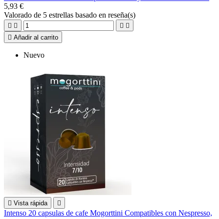
5,93 €
Valorado
de 5 estrellas basado en
reseña(s)





Añadir al carrito
Nuevo

Vista rápida

Intenso 20 capsulas de cafe Mogorttini Compatibles con Nespresso,