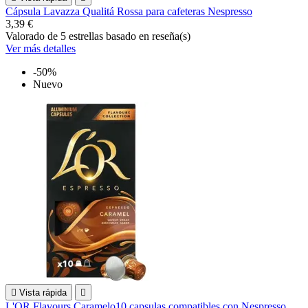
Cápsula Lavazza Qualitá Rossa para cafeteras Nespresso
3,39 €
Valorado
de 5 estrellas basado en
reseña(s)
Ver más detalles
-50%
Nuevo

Vista rápida

L'OR Flavours Caramelo10 capsulas compatibles con Nespresso