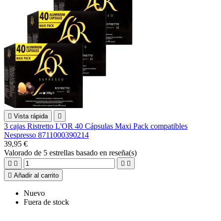

Vista rápida

3 cajas Ristretto L'OR 40 Cápsulas Maxi Pack compatibles
Nespresso 8711000390214
39,95 €
Valorado
de 5 estrellas basado en
reseña(s)





Añadir al carrito
Nuevo
Fuera de stock