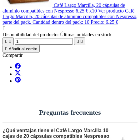
Café Largo Marcilla, 20 cápsulas de
aluminio compatibles con Nespresso
6,25 €
x10
Ver producto Café
Largo Marcilla, 20 cápsulas de aluminio compatibles con Nespresso,
parte del pack. Cantidad dentro del pack: 10 Precio: 6,25 €

Disponibilidad del producto:
Últimas unidades en stock





Añadir al carrito
Compartir
Preguntas frecuentes
¿Qué ventajas tiene el Café Largo Marcilla 10
cajas de 20 cápsulas compatibles Nespresso
+