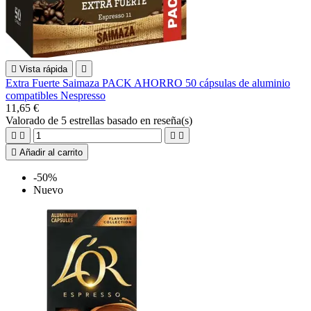

Vista rápida

Extra Fuerte Saimaza PACK AHORRO 50 cápsulas de aluminio
compatibles Nespresso
11,65 €
Valorado
de 5 estrellas basado en
reseña(s)





Añadir al carrito
-50%
Nuevo