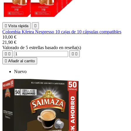

Vista rápida

Colombia Kfetea Nespresso 10 cajas de 10 cápsulas compatibles
10,00 €
21,90 €
Valorado
de 5 estrellas basado en
reseña(s)





Añadir al carrito
Nuevo