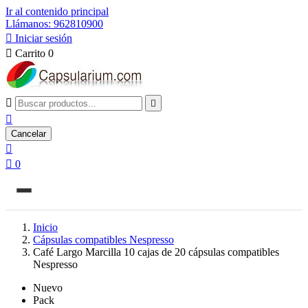
Ir al contenido principal
Llámanos: 962810900

Iniciar sesión

Carrito
0



Cancelar


0
Inicio
Cápsulas compatibles Nespresso
Café Largo Marcilla 10 cajas de 20 cápsulas compatibles
Nespresso
Nuevo
Pack