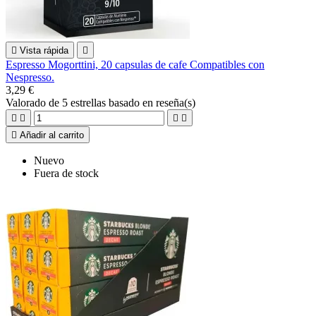

Vista rápida

Espresso Mogorttini, 20 capsulas de cafe Compatibles con
Nespresso.
3,29 €
Valorado
de 5 estrellas basado en
reseña(s)





Añadir al carrito
Nuevo
Fuera de stock