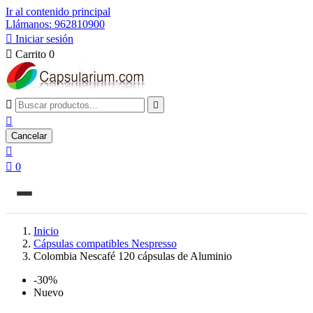
Ir al contenido principal
Llámanos: 962810900

Iniciar sesión

Carrito
0



Cancelar


0
Inicio
Cápsulas compatibles Nespresso
Colombia Nescafé 120 cápsulas de Aluminio
-30%
Nuevo