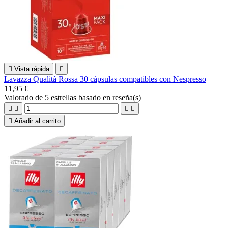

Vista rápida

Lavazza Qualità Rossa 30 cápsulas compatibles con Nespresso
11,95 €
Valorado
de 5 estrellas basado en
reseña(s)





Añadir al carrito