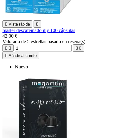

Vista rápida

master descafeinado illy 100 cápsulas
42,00 €
Valorado
de 5 estrellas basado en
reseña(s)





Añadir al carrito
Nuevo