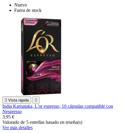
Nuevo
Fuera de stock

Vista rápida

India Karnataka, L'or espresso, 10 cápsulas compatible con
Nespresso
3,95 €
Valorado
de 5 estrellas basado en
reseña(s)
Ver más detalles