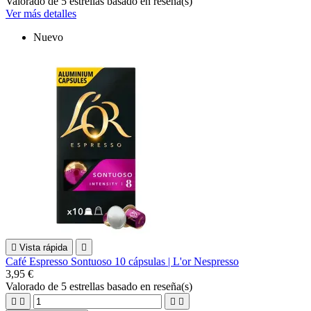
Valorado
de 5 estrellas basado en
reseña(s)
Ver más detalles
Nuevo

Vista rápida

Café Espresso Sontuoso 10 cápsulas | L'or Nespresso
3,95 €
Valorado
de 5 estrellas basado en
reseña(s)



