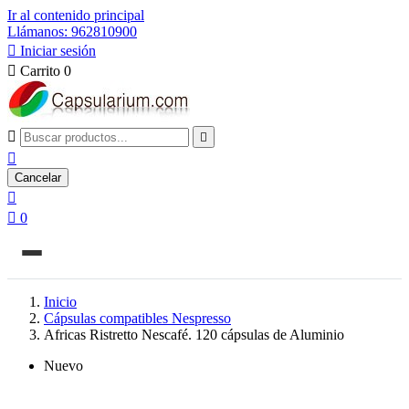
Ir al contenido principal
Llámanos: 962810900

Iniciar sesión

Carrito
0



Cancelar


0
Inicio
Cápsulas compatibles Nespresso
Africas Ristretto Nescafé. 120 cápsulas de Aluminio
Nuevo