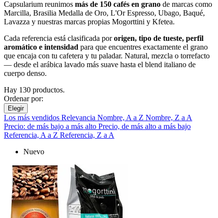
Capsularium reunimos
más de 150 cafés en grano
de marcas como
Marcilla, Brasilia Medalla de Oro, L'Or Espresso, Ubago, Baqué,
Lavazza y nuestras marcas propias Mogorttini y Kfetea.
Cada referencia está clasificada por
origen, tipo de tueste, perfil
aromático e intensidad
para que encuentres exactamente el grano
que encaja con tu cafetera y tu paladar. Natural, mezcla o torrefacto
— desde el arábica lavado más suave hasta el blend italiano de
cuerpo denso.
Hay 130 productos.
Ordenar por:
Elegir
Los más vendidos
Relevancia
Nombre, A a Z
Nombre, Z a A
Precio: de más bajo a más alto
Precio, de más alto a más bajo
Referencia, A a Z
Referencia, Z a A
Nuevo