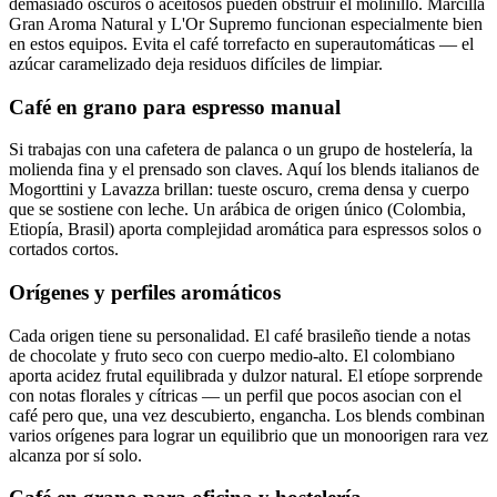
demasiado oscuros o aceitosos pueden obstruir el molinillo. Marcilla
Gran Aroma Natural y L'Or Supremo funcionan especialmente bien
en estos equipos. Evita el café torrefacto en superautomáticas — el
azúcar caramelizado deja residuos difíciles de limpiar.
Café en grano para espresso manual
Si trabajas con una cafetera de palanca o un grupo de hostelería, la
molienda fina y el prensado son claves. Aquí los blends italianos de
Mogorttini y Lavazza brillan: tueste oscuro, crema densa y cuerpo
que se sostiene con leche. Un arábica de origen único (Colombia,
Etiopía, Brasil) aporta complejidad aromática para espressos solos o
cortados cortos.
Orígenes y perfiles aromáticos
Cada origen tiene su personalidad. El café brasileño tiende a notas
de chocolate y fruto seco con cuerpo medio-alto. El colombiano
aporta acidez frutal equilibrada y dulzor natural. El etíope sorprende
con notas florales y cítricas — un perfil que pocos asocian con el
café pero que, una vez descubierto, engancha. Los blends combinan
varios orígenes para lograr un equilibrio que un monoorigen rara vez
alcanza por sí solo.