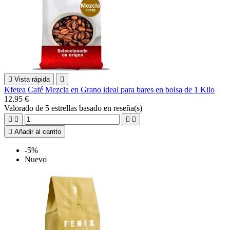

Vista rápida

Kfetea Café Mezcla en Grano ideal para bares en bolsa de 1 Kilo
12,95 €
Valorado
de 5 estrellas basado en
reseña(s)





Añadir al carrito
-5%
Nuevo