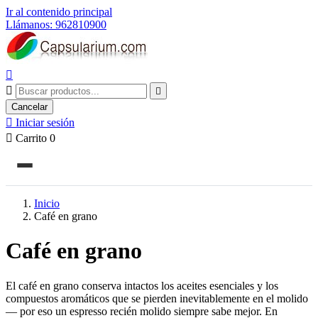
Ir al contenido principal
Llámanos: 962810900



Cancelar

Iniciar sesión

Carrito
0
Inicio
Café en grano
Café en grano
El café en grano conserva intactos los aceites esenciales y los
compuestos aromáticos que se pierden inevitablemente en el molido
— por eso un espresso recién molido siempre sabe mejor. En