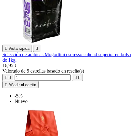

Vista rápida

Selección de arábicas Mogorttini espresso calidad superior en bolsa
de 1kg.
16,95 €
Valorado
de 5 estrellas basado en
reseña(s)





Añadir al carrito
-5%
Nuevo