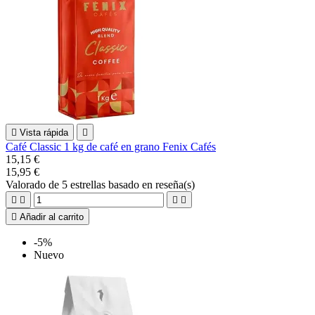

Vista rápida

Café Classic 1 kg de café en grano Fenix Cafés
15,15 €
15,95 €
Valorado
de 5 estrellas basado en
reseña(s)





Añadir al carrito
-5%
Nuevo