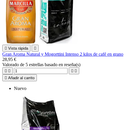

Vista rápida

Gran Aroma Natural y Mogorttini Intenso 2 kilos de café en grano
28,95 €
Valorado
de 5 estrellas basado en
reseña(s)





Añadir al carrito
Nuevo