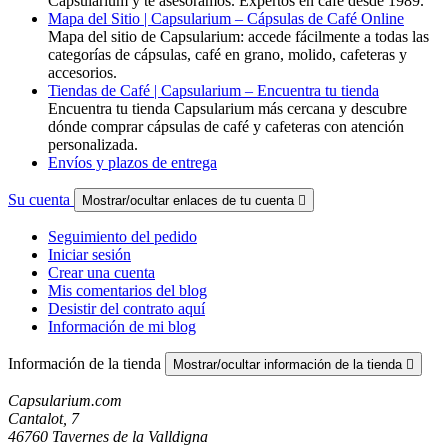
Capsularium y te asesoramos. Expertos en cafe desde 1989.
Mapa del Sitio | Capsularium – Cápsulas de Café Online
Mapa del sitio de Capsularium: accede fácilmente a todas las
categorías de cápsulas, café en grano, molido, cafeteras y
accesorios.
Tiendas de Café | Capsularium – Encuentra tu tienda
Encuentra tu tienda Capsularium más cercana y descubre
dónde comprar cápsulas de café y cafeteras con atención
personalizada.
Envíos y plazos de entrega
Su cuenta
Mostrar/ocultar enlaces de tu cuenta

Seguimiento del pedido
Iniciar sesión
Crear una cuenta
Mis comentarios del blog
Desistir del contrato aquí
Información de mi blog
Información de la tienda
Mostrar/ocultar información de la tienda

Capsularium.com
Cantalot, 7
46760 Tavernes de la Valldigna