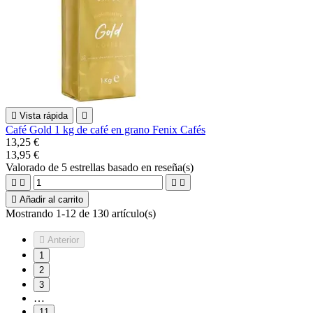

Vista rápida

Café Gold 1 kg de café en grano Fenix Cafés
13,25 €
13,95 €
Valorado
de 5 estrellas basado en
reseña(s)





Añadir al carrito
Mostrando 1-12 de 130 artículo(s)

Anterior
1
2
3
…
11