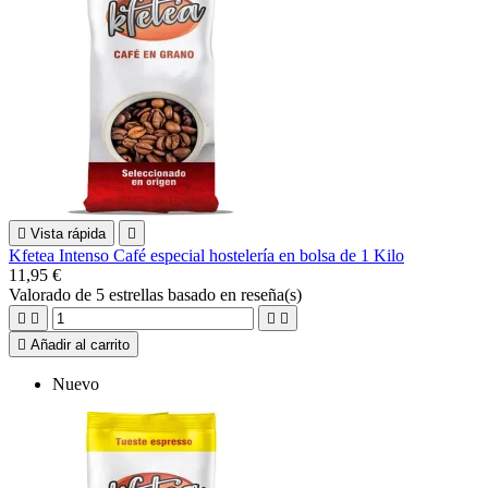

Vista rápida

Kfetea Intenso Café especial hostelería en bolsa de 1 Kilo
11,95 €
Valorado
de 5 estrellas basado en
reseña(s)





Añadir al carrito
Nuevo