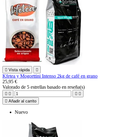

Vista rápida

Kfetea y Mogorttini Intenso 2kg de café en grano
25,95 €
Valorado
de 5 estrellas basado en
reseña(s)





Añadir al carrito
Nuevo