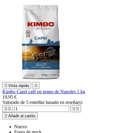

Vista rápida

Kimbo Capri café en grano de Napoles 1 kg
19,95 €
Valorado
de 5 estrellas basado en
reseña(s)





Añadir al carrito
Nuevo
Fuera de stock