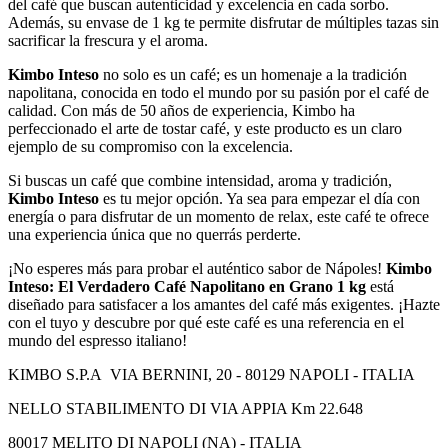
del café que buscan autenticidad y excelencia en cada sorbo.
Además, su envase de 1 kg te permite disfrutar de múltiples tazas sin
sacrificar la frescura y el aroma.
Kimbo Inteso
no solo es un café; es un homenaje a la tradición
napolitana, conocida en todo el mundo por su pasión por el café de
calidad. Con más de 50 años de experiencia, Kimbo ha
perfeccionado el arte de tostar café, y este producto es un claro
ejemplo de su compromiso con la excelencia.
Si buscas un café que combine intensidad, aroma y tradición,
Kimbo Inteso
es tu mejor opción. Ya sea para empezar el día con
energía o para disfrutar de un momento de relax, este café te ofrece
una experiencia única que no querrás perderte.
¡No esperes más para probar el auténtico sabor de Nápoles!
Kimbo
Inteso: El Verdadero Café Napolitano en Grano 1 kg
está
diseñado para satisfacer a los amantes del café más exigentes. ¡Hazte
con el tuyo y descubre por qué este café es una referencia en el
mundo del espresso italiano!
KIMBO S.P.A VIA BERNINI, 20 - 80129 NAPOLI - ITALIA
NELLO STABILIMENTO DI VIA APPIA Km 22.648
80017 MELITO DI NAPOLI (NA) - ITALIA