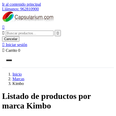
Ir al contenido principal
Llámanos: 962810900



Cancelar

Iniciar sesión

Carrito
0
Inicio
Marcas
Kimbo
Listado de productos por
marca Kimbo