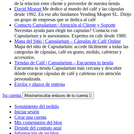
de la relacion estre cliente y proveedor de nuestra tienda
David Mogort
Me dedico al mundo del café y las cápsulas
desde 1992. En ese año fundamos Vending Mogort SL. Dirijo
un grupo de empresas que se dedica al café
Contacto Capsularium | Atención al Cliente y Soporte
Necesitas ayuda para elegir tus capsulas? Contacta con
Capsularium y te asesoramos. Expertos en cafe desde 1989.
Mapa del Sitio | Capsularium – Cápsulas de Café Online
Mapa del sitio de Capsularium: accede fácilmente a todas las
categorías de cápsulas, café en grano, molido, cafeteras y
accesorios.
Tiendas de Café | Capsularium – Encuentra tu tienda
Encuentra tu tienda Capsularium más cercana y descubre
dónde comprar cápsulas de café y cafeteras con atención
personalizada.
Envíos y plazos de entrega
Su cuenta
Mostrar/ocultar enlaces de tu cuenta

Seguimiento del pedido
Iniciar sesión
Crear una cuenta
Mis comentarios del blog
Desistir del contrato aquí
Información de mi blog