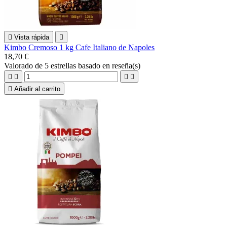

Vista rápida

Kimbo Cremoso 1 kg Cafe Italiano de Napoles
18,70 €
Valorado
de 5 estrellas basado en
reseña(s)





Añadir al carrito