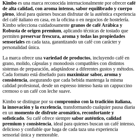
Kimbo
es una marca reconocida internacionalmente por ofrecer
café
de alta calidad, con aroma intenso, sabor equilibrado y cuerpo
pleno
, ideal para quienes buscan disfrutar de la auténtica experiencia
del café italiano en casa, en la oficina o en negocios de hostelería.
Kimbo selecciona cuidadosamente
granos de café Arábica y
Robusta de origen premium
, aplicando técnicas de tostado que
permiten
preservar frescura, aroma y todas las propiedades
sensoriales
en cada taza, garantizando un café con carácter y
personalidad única.
La marca ofrece una
variedad de productos
, incluyendo café en
grano, molido, cápsulas y monodosis compatibles con distintos
sistemas de preparación, adaptándose a diferentes gustos y métodos.
Cada formato está diseñado para
maximizar sabor, aroma y
consistencia
, asegurando que cada bebida mantenga la misma
calidad profesional, desde un espresso intenso hasta un cappuccino
cremoso o un café con leche suave.
Kimbo se distingue por su
compromiso con la tradición italiana,
la innovación y la excelencia
, transformando cualquier pausa diaria
en un
momento de disfrute aromático, reconfortante y
sofisticado
. Su café ofrece siempre
sabor auténtico, calidad
premium y consistencia
, ideal para quienes buscan un café intenso,
delicioso y confiable que haga de cada taza una experiencia
sensorial única y memorable.