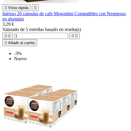

Vista rápida

Intenso 20 capsulas de cafe Mogorttini Compatibles con Nespresso,
en aluminio
3,29 €
Valorado
de 5 estrellas basado en
reseña(s)





Añadir al carrito
-3%
Nuevo