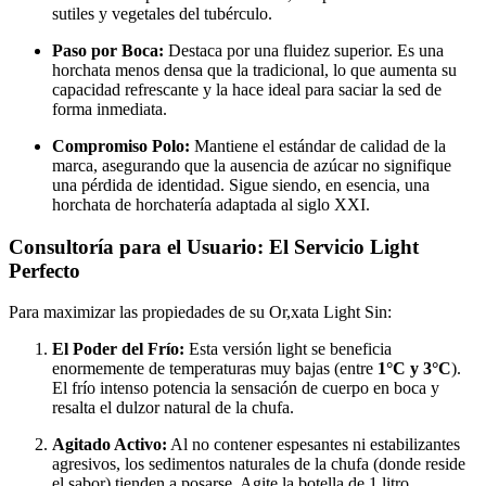
sutiles y vegetales del tubérculo.
Paso por Boca:
Destaca por una fluidez superior. Es una
horchata menos densa que la tradicional, lo que aumenta su
capacidad refrescante y la hace ideal para saciar la sed de
forma inmediata.
Compromiso Polo:
Mantiene el estándar de calidad de la
marca, asegurando que la ausencia de azúcar no signifique
una pérdida de identidad. Sigue siendo, en esencia, una
horchata de horchatería adaptada al siglo XXI.
Consultoría para el Usuario: El Servicio Light
Perfecto
Para maximizar las propiedades de su Or,xata Light Sin:
El Poder del Frío:
Esta versión light se beneficia
enormemente de temperaturas muy bajas (entre
1°C y 3°C
).
El frío intenso potencia la sensación de cuerpo en boca y
resalta el dulzor natural de la chufa.
Agitado Activo:
Al no contener espesantes ni estabilizantes
agresivos, los sedimentos naturales de la chufa (donde reside
el sabor) tienden a posarse. Agite la botella de 1 litro