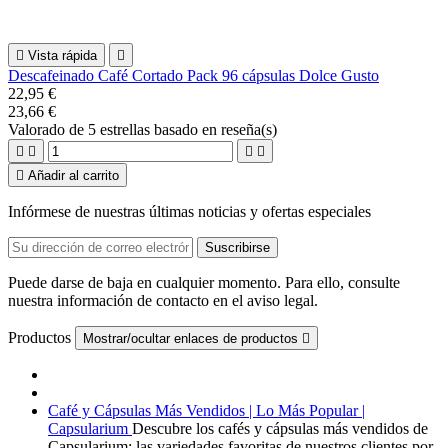

Vista rápida

Descafeinado Café Cortado Pack 96 cápsulas Dolce Gusto
22,95 €
23,66 €
Valorado
de 5 estrellas basado en
reseña(s)





Añadir al carrito
Infórmese de nuestras últimas noticias y ofertas especiales
Puede darse de baja en cualquier momento. Para ello, consulte
nuestra información de contacto en el aviso legal.
Productos
Mostrar/ocultar enlaces de productos

Café y Cápsulas Más Vendidos | Lo Más Popular |
Capsularium
Descubre los cafés y cápsulas más vendidos de
Capsularium: las variedades favoritas de nuestros clientes por