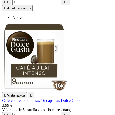





Añadir al carrito
Nuevo

Vista rápida

Café con leche Intenso, 16 cápsulas Dolce Gusto
3,99 €
Valorado
de 5 estrellas basado en
reseña(s)