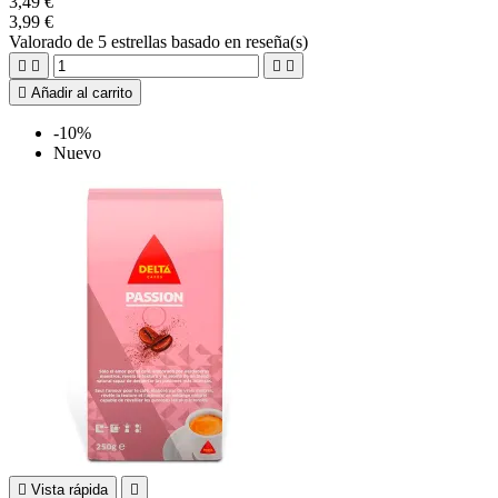
3,49 €
3,99 €
Valorado
de 5 estrellas basado en
reseña(s)





Añadir al carrito
-10%
Nuevo

Vista rápida
