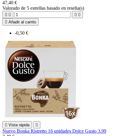
47,40 €
Valorado
de 5 estrellas basado en
reseña(s)





Añadir al carrito
-0,50 €

Vista rápida

Nuevo Bonka Ristretto 16 unidades Dolce Gusto 3.99