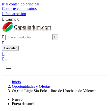
Ir al contenido principal
Contacte con nosotros

Iniciar sesión

Carrito
0



Cancelar


0
Inicio
Oportunidades y Ofertas
Or,xata Light Sin Polo 1 litro de Horchata de Valencia
Nuevo
Fuera de stock