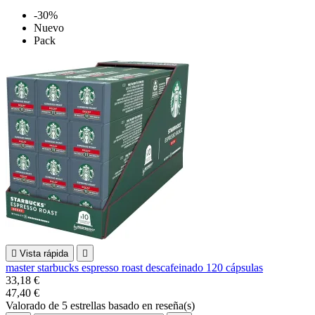
-30%
Nuevo
Pack

Vista rápida

master starbucks espresso roast descafeinado 120 cápsulas
33,18 €
47,40 €
Valorado
de 5 estrellas basado en
reseña(s)