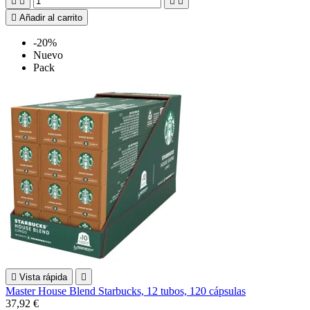





Añadir al carrito
-20%
Nuevo
Pack

Vista rápida

Master House Blend Starbucks, 12 tubos, 120 cápsulas
37,92 €