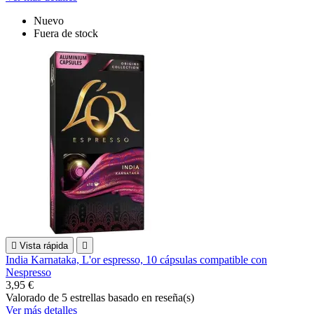
Nuevo
Fuera de stock

Vista rápida

India Karnataka, L'or espresso, 10 cápsulas compatible con
Nespresso
3,95 €
Valorado
de 5 estrellas basado en
reseña(s)
Ver más detalles