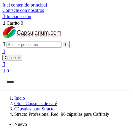
Ir al contenido principal
Contacte con nosotros

Iniciar sesión

Carrito
0



Cancelar


0
Inicio
Otras Cápsulas de café
Cápsulas para Stracto
Stracto Profesional Red, 96 cápsulas para Caffitaly
Nuevo