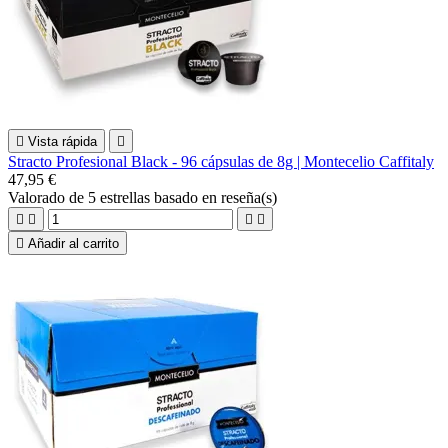

Vista rápida

Stracto Profesional Black - 96 cápsulas de 8g | Montecelio Caffitaly
47,95 €
Valorado
de 5 estrellas basado en
reseña(s)





Añadir al carrito