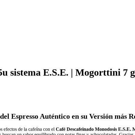
u sistema E.S.E. | Mogorttini 7 
 del Espresso Auténtico en su Versión más R
os efectos de la cafeína con el
Café Descafeinado Monodosis E.S.E. M
es buscan un sabor equilibrado con notas finas y achocolatadas. Gracias