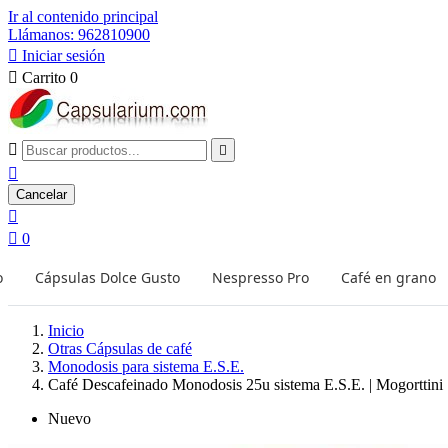
Ir al contenido principal
Llámanos: 962810900

Iniciar sesión

Carrito
0



Cancelar


0
o
Cápsulas Dolce Gusto
Nespresso Pro
Café en grano
Inicio
Otras Cápsulas de café
Monodosis para sistema E.S.E.
Café Descafeinado Monodosis 25u sistema E.S.E. | Mogorttini
Nuevo