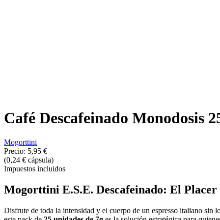
Café Descafeinado Monodosis 25
Mogorttini
Precio:
5,95 €
(0,24 € cápsula)
Impuestos incluidos
Mogorttini E.S.E. Descafeinado: El Placer
Disfrute de toda la intensidad y el cuerpo de un espresso italiano sin l
este pack de
25 unidades de 7g
es la solución estratégica para quien