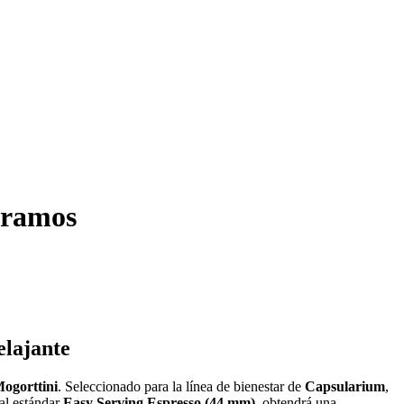
gramos
elajante
ogorttini
. Seleccionado para la línea de bienestar de
Capsularium
,
 al estándar
Easy Serving Espresso (44 mm)
, obtendrá una