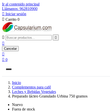
Ir al contenido principal
Llámanos: 962810900

Iniciar sesión

Carrito
0



Cancelar


0
Inicio
Complementos para café
Leches y Bebidas Vegetales
Preparado lácteo Granulado Urbina 750 gramos
Nuevo
Fuera de stock