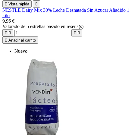

Vista rápida

NESTLE Dairy Mix 30% Leche Desnatada Sin Azucar Añadido 1
kilo
9,96 €
Valorado
de 5 estrellas basado en
reseña(s)





Añadir al carrito
Nuevo