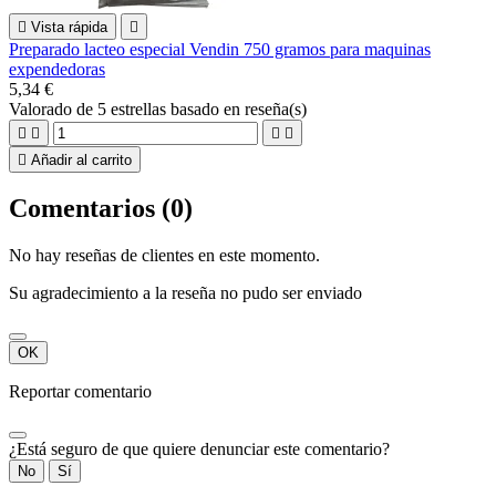

Vista rápida

Preparado lacteo especial Vendin 750 gramos para maquinas
expendedoras
5,34 €
Valorado
de 5 estrellas basado en
reseña(s)





Añadir al carrito
Comentarios (0)
No hay reseñas de clientes en este momento.
Su agradecimiento a la reseña no pudo ser enviado
OK
Reportar comentario
¿Está seguro de que quiere denunciar este comentario?
No
Sí