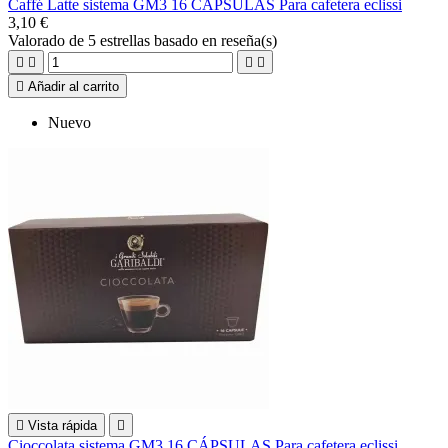
Caffé Latte sistema GM3 16 CÁPSULAS Para cafetera eclissi
3,10 €
Valorado
de 5 estrellas basado en
reseña(s)





Añadir al carrito
Nuevo

Vista rápida

Cioccolata sistema GM3 16 CÁPSULAS Para cafetera eclissi