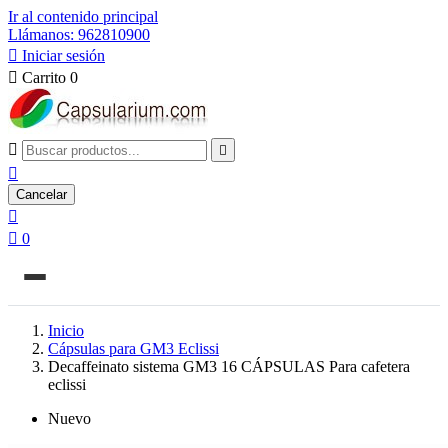
Ir al contenido principal
Llámanos: 962810900

Iniciar sesión

Carrito
0



Cancelar


0
Inicio
Cápsulas para GM3 Eclissi
Decaffeinato sistema GM3 16 CÁPSULAS Para cafetera
eclissi
Nuevo