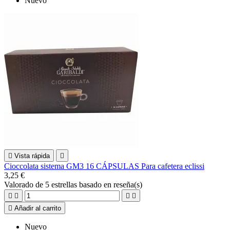
Nuevo

Vista rápida

Cioccolata sistema GM3 16 CÁPSULAS Para cafetera eclissi
3,25 €
Valorado
de 5 estrellas basado en
reseña(s)





Añadir al carrito
Nuevo