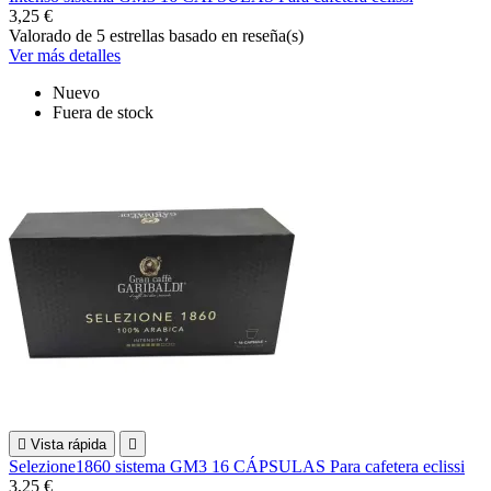
3,25 €
Valorado
de 5 estrellas basado en
reseña(s)
Ver más detalles
Nuevo
Fuera de stock

Vista rápida

Selezione1860 sistema GM3 16 CÁPSULAS Para cafetera eclissi
3,25 €