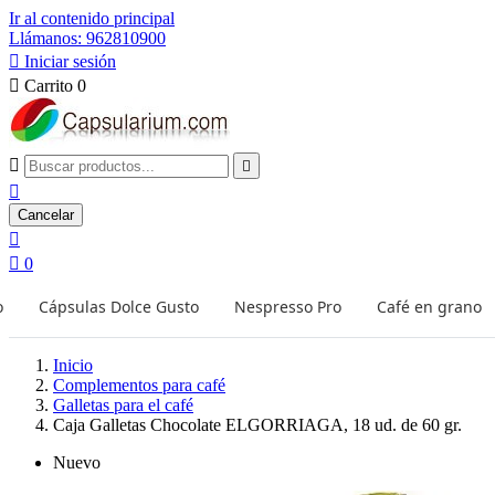
Ir al contenido principal
Llámanos: 962810900

Iniciar sesión

Carrito
0



Cancelar


0
o
Cápsulas Dolce Gusto
Nespresso Pro
Café en grano
Inicio
Complementos para café
Galletas para el café
Caja Galletas Chocolate ELGORRIAGA, 18 ud. de 60 gr.
Nuevo