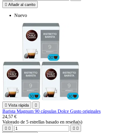

Añadir al carrito
Nuevo

Vista rápida

Barista Magnum 90 cápsulas Dolce Gusto originales
24,57 €
Valorado
de 5 estrellas basado en
reseña(s)



