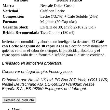
Atributo
Detalle Técnico
Marca
Nescafé Dolce Gusto
Variedad
Café con Leche
Composición
Leche (73,7%) + Café Soluble (24%)
Formato
Magnum (30 Cápsulas)
Garantía Stock
En falta de 30, envío 2x16 (32 Ud.)
Bebida Recomendada
Taza Grande (180 ml)
Invierta en comodidad y ahorro con inteligencia de stock. El
Café
con Leche Magnum de 30 cápsulas
es la elección profesional para
quienes valoran el sabor de siempre, la practicidad absoluta y el
coste optimizado de un formato diseñado para el disfrute cotidiano.
Envasado en atmósfera protectora.
Conservar en lugar limpio, fresco y seco.
Fabricado por: Nestlé UK Ltd, PO Box 207, York, YO91 1WS;
Nestlé Deutschland AG, DE-560523 Frankfurt; Nestlé
España S.A., ES-08950 Esplugues de Llobregat.
Detalles del producto
Marca