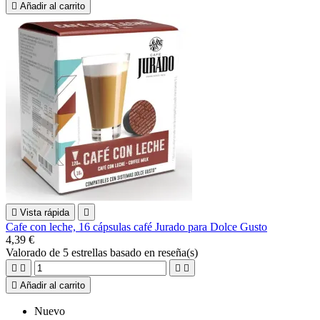

Añadir al carrito

Vista rápida

Cafe con leche, 16 cápsulas café Jurado para Dolce Gusto
4,39 €
Valorado
de 5 estrellas basado en
reseña(s)





Añadir al carrito
Nuevo