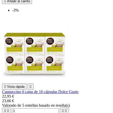

Añadir al carrito
-3%

Vista rápida

Cappuccino 6 cajas de 16 cápsulas Dolce Gusto
22,95 €
23,66 €
Valorado
de 5 estrellas basado en
reseña(s)



