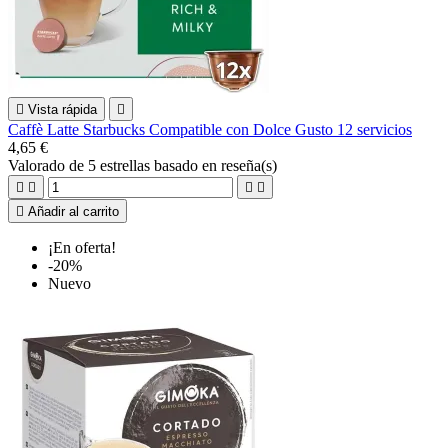

Vista rápida

Caffè Latte Starbucks Compatible con Dolce Gusto 12 servicios
4,65 €
Valorado
de 5 estrellas basado en
reseña(s)





Añadir al carrito
¡En oferta!
-20%
Nuevo