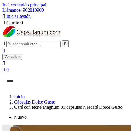
Ir al contenido principal
Llámanos: 962810900

Iniciar sesión

Carrito
0



Cancelar


0
Inicio
Cápsulas Dolce Gusto
Café con leche Magnum 30 cápsulas Nescafé Dolce Gusto
Nuevo