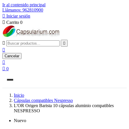
Ir al contenido principal
Llámanos: 962810900

Iniciar sesión

Carrito
0



Cancelar


0
Inicio
Cápsulas compatibles Nespresso
L'OR Origen Barista 10 cápsulas aluminio compatibles
NESPRESSO
Nuevo