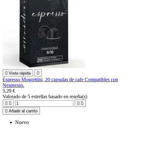

Vista rápida

Espresso Mogorttini, 20 capsulas de cafe Compatibles con
Nespresso.
3,29 €
Valorado
de 5 estrellas basado en
reseña(s)





Añadir al carrito
Nuevo