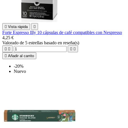

Vista rápida

Forte Espresso Illy 10 cápsulas de café compatibles con Nespresso
4,25 €
Valorado
de 5 estrellas basado en
reseña(s)





Añadir al carrito
-20%
Nuevo