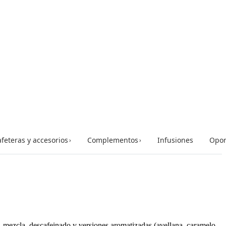
feteras y accesorios
Complementos
Infusiones
Opor
›
›
 mezcla, descafeinado y versiones aromatizadas (avellana, caramelo,