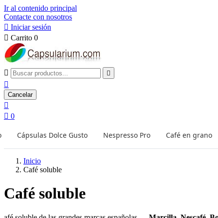
Ir al contenido principal
Contacte con nosotros

Iniciar sesión

Carrito
0



Cancelar


0
o
Cápsulas Dolce Gusto
Nespresso Pro
Café en grano
Inicio
Café soluble
Café soluble
afé soluble de las grandes marcas españolas —
Marcilla, Nescafé, 