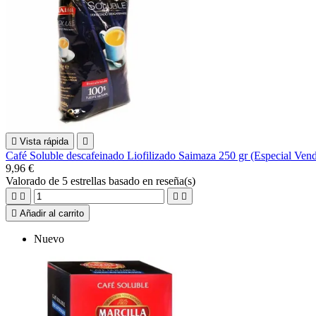

Vista rápida

Café Soluble descafeinado Liofilizado Saimaza 250 gr (Especial Ven
9,96 €
Valorado
de 5 estrellas basado en
reseña(s)





Añadir al carrito
Nuevo