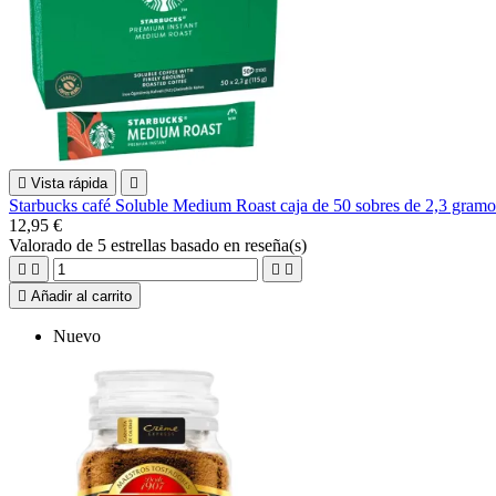

Vista rápida

Starbucks café Soluble Medium Roast caja de 50 sobres de 2,3 gramo
12,95 €
Valorado
de 5 estrellas basado en
reseña(s)





Añadir al carrito
Nuevo