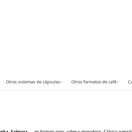
Otros sistemas de cápsulas
Otros formatos de café
Ca
›
›
Bonka, Saimaza
— en formato tarro, sobre y monodosis. Clásico natural,