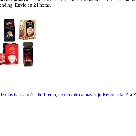
 vending. Envío en 24 horas.
 de más bajo a más alto
Precio, de más alto a más bajo
Referencia, A a 