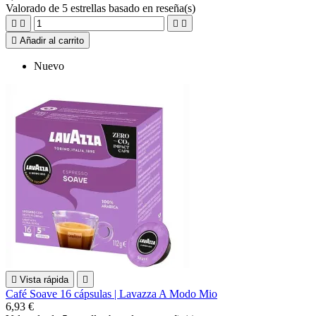
Valorado
de 5 estrellas basado en
reseña(s)





Añadir al carrito
Nuevo

Vista rápida

Café Soave 16 cápsulas | Lavazza A Modo Mio
6,93 €