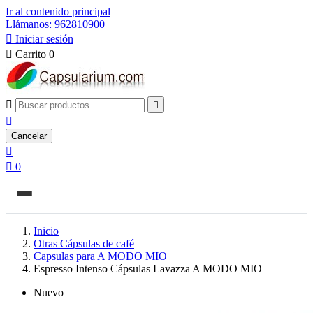
Ir al contenido principal
Llámanos: 962810900

Iniciar sesión

Carrito
0



Cancelar


0
Inicio
Otras Cápsulas de café
Capsulas para A MODO MIO
Espresso Intenso Cápsulas Lavazza A MODO MIO
Nuevo