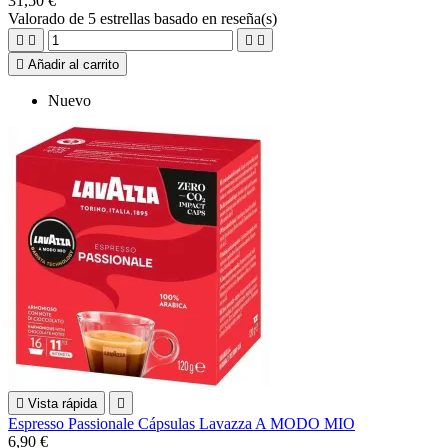
31,50 €
Valorado
de 5 estrellas basado en
reseña(s)





Añadir al carrito
Nuevo

Vista rápida

Espresso Passionale Cápsulas Lavazza A MODO MIO
6,90 €