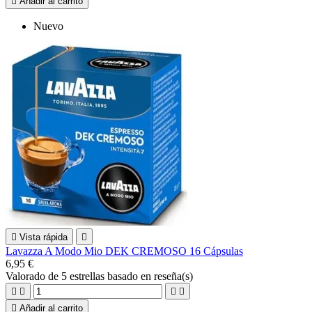

Añadir al carrito
Nuevo

Vista rápida

Lavazza A Modo Mio DEK CREMOSO 16 Cápsulas
6,95 €
Valorado
de 5 estrellas basado en
reseña(s)





Añadir al carrito