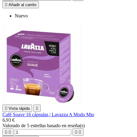

Añadir al carrito
Nuevo

Vista rápida

Café Soave 16 cápsulas | Lavazza A Modo Mio
6,93 €
Valorado
de 5 estrellas basado en
reseña(s)



