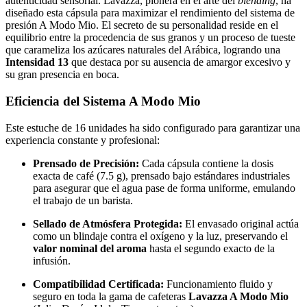
autenticidad sensorial. Lavazza, pionera en el arte del
blending
, ha
diseñado esta cápsula para maximizar el rendimiento del sistema de
presión A Modo Mio. El secreto de su personalidad reside en el
equilibrio entre la procedencia de sus granos y un proceso de tueste
que carameliza los azúcares naturales del Arábica, logrando una
Intensidad 13
que destaca por su ausencia de amargor excesivo y
su gran presencia en boca.
Eficiencia del Sistema A Modo Mio
Este estuche de 16 unidades ha sido configurado para garantizar una
experiencia constante y profesional:
Prensado de Precisión:
Cada cápsula contiene la dosis
exacta de café (7.5 g), prensado bajo estándares industriales
para asegurar que el agua pase de forma uniforme, emulando
el trabajo de un barista.
Sellado de Atmósfera Protegida:
El envasado original actúa
como un blindaje contra el oxígeno y la luz, preservando el
valor nominal del aroma
hasta el segundo exacto de la
infusión.
Compatibilidad Certificada:
Funcionamiento fluido y
seguro en toda la gama de cafeteras
Lavazza A Modo Mio