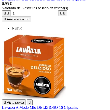
6,95 €
Valorado
de 5 estrellas basado en
reseña(s)





Añadir al carrito
Nuevo

Vista rápida

Lavazza A Modo Mio DELIZIOSO 16 Cápsulas