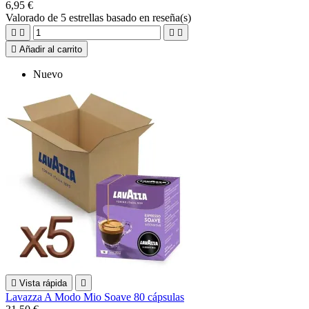
6,95 €
Valorado
de 5 estrellas basado en
reseña(s)





Añadir al carrito
Nuevo

Vista rápida

Lavazza A Modo Mio Soave 80 cápsulas