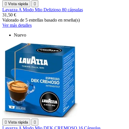

Vista rápida

Lavazza A Modo Mio Delizioso 80 cápsulas
31,50 €
Valorado
de 5 estrellas basado en
reseña(s)
Ver más detalles
Nuevo

Vista rápida

Lavazza A Modo Mio DEK CREMOSO 16 Cápsulas