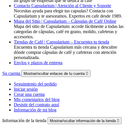
un grupo de empresas que se dedica al café
Contacto Capsularium | Atención al Cliente y Soporte
Necesitas ayuda para elegir tus capsulas? Contacta con
Capsularium y te asesoramos. Expertos en cafe desde 1989.
Mapa del Sitio | Capsularium – Cápsulas de Café Online
Mapa del sitio de Capsularium: accede fácilmente a todas las
categorías de cápsulas, café en grano, molido, cafeteras y
accesorios.
Tiendas de Café | Capsularium – Encuentra tu tienda
Encuentra tu tienda Capsularium más cercana y descubre
dónde comprar cápsulas de café y cafeteras con atención
personalizada.
Envíos y plazos de entrega
Su cuenta
Mostrar/ocultar enlaces de tu cuenta

Seguimiento del pedido
Iniciar sesión
Crear una cuenta
Mis comentarios del blog
Desistir del contrato aquí
Información de mi blog
Información de la tienda
Mostrar/ocultar información de la tienda
