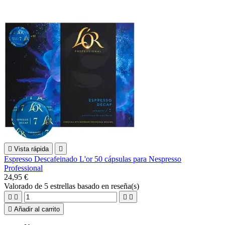

Vista rápida

Espresso Descafeinado L'or 50 cápsulas para Nespresso
Professional
24,95 €
Valorado
de 5 estrellas basado en
reseña(s)





Añadir al carrito