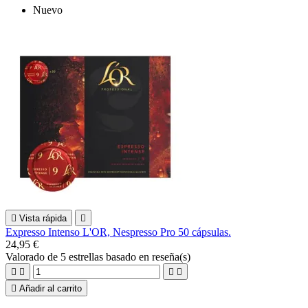
Nuevo

Vista rápida

Expresso Intenso L'OR, Nespresso Pro 50 cápsulas.
24,95 €
Valorado
de 5 estrellas basado en
reseña(s)





Añadir al carrito