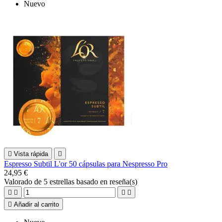
Nuevo

Vista rápida

Espresso Subtil L'or 50 cápsulas para Nespresso Pro
24,95 €
Valorado
de 5 estrellas basado en
reseña(s)





Añadir al carrito