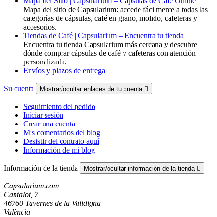
Mapa del Sitio | Capsularium – Cápsulas de Café Online
Mapa del sitio de Capsularium: accede fácilmente a todas las
categorías de cápsulas, café en grano, molido, cafeteras y
accesorios.
Tiendas de Café | Capsularium – Encuentra tu tienda
Encuentra tu tienda Capsularium más cercana y descubre
dónde comprar cápsulas de café y cafeteras con atención
personalizada.
Envíos y plazos de entrega
Su cuenta
Mostrar/ocultar enlaces de tu cuenta

Seguimiento del pedido
Iniciar sesión
Crear una cuenta
Mis comentarios del blog
Desistir del contrato aquí
Información de mi blog
Información de la tienda
Mostrar/ocultar información de la tienda

Capsularium.com
Cantalot, 7
46760 Tavernes de la Valldigna
València