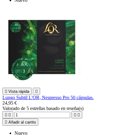
Nuevo

Vista rápida

Lungo Subtil L'OR, Nespresso Pro 50 cápsulas.
24,95 €
Valorado
de 5 estrellas basado en
reseña(s)





Añadir al carrito
Nuevo