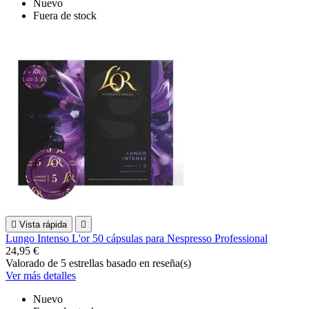
Nuevo
Fuera de stock

Vista rápida

Lungo Intenso L'or 50 cápsulas para Nespresso Professional
24,95 €
Valorado
de 5 estrellas basado en
reseña(s)
Ver más detalles
Nuevo