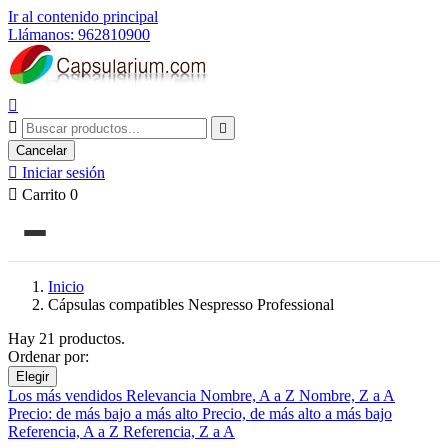
Ir al contenido principal
Llámanos: 962810900



Cancelar

Iniciar sesión

Carrito
0
Inicio
Cápsulas compatibles Nespresso Professional
Hay 21 productos.
Ordenar por:
Elegir
Los más vendidos
Relevancia
Nombre, A a Z
Nombre, Z a A
Precio: de más bajo a más alto
Precio, de más alto a más bajo
Referencia, A a Z
Referencia, Z a A