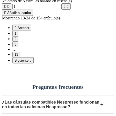
Valorado
de 5 estrellas basado en
reseña(s)





Añadir al carrito
Mostrando 13-24 de 154 artículo(s)

Anterior
1
2
3
…
13
Siguiente

Preguntas frecuentes
¿Las cápsulas compatibles Nespresso funcionan
+
en todas las cafeteras Nespresso?