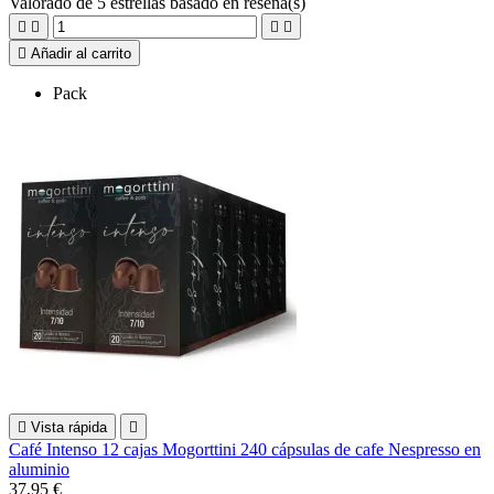
Valorado
de 5 estrellas basado en
reseña(s)





Añadir al carrito
Pack

Vista rápida

Café Intenso 12 cajas Mogorttini 240 cápsulas de cafe Nespresso en
aluminio
37,95 €