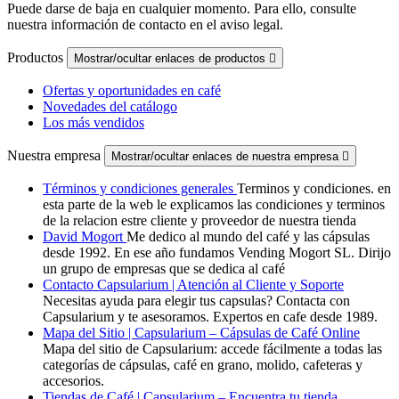
Puede darse de baja en cualquier momento. Para ello, consulte
nuestra información de contacto en el aviso legal.
Productos
Mostrar/ocultar enlaces de productos

Ofertas y oportunidades en café
Novedades del catálogo
Los más vendidos
Nuestra empresa
Mostrar/ocultar enlaces de nuestra empresa

Términos y condiciones generales
Terminos y condiciones. en
esta parte de la web le explicamos las condiciones y terminos
de la relacion estre cliente y proveedor de nuestra tienda
David Mogort
Me dedico al mundo del café y las cápsulas
desde 1992. En ese año fundamos Vending Mogort SL. Dirijo
un grupo de empresas que se dedica al café
Contacto Capsularium | Atención al Cliente y Soporte
Necesitas ayuda para elegir tus capsulas? Contacta con
Capsularium y te asesoramos. Expertos en cafe desde 1989.
Mapa del Sitio | Capsularium – Cápsulas de Café Online
Mapa del sitio de Capsularium: accede fácilmente a todas las
categorías de cápsulas, café en grano, molido, cafeteras y
accesorios.
Tiendas de Café | Capsularium – Encuentra tu tienda