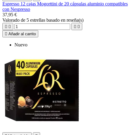
Espresso 12 cajas Mogorttini de 20 cápsulas aluminio compatibles
con Nespresso
37,95 €
Valorado
de 5 estrellas basado en
reseña(s)





Añadir al carrito
Nuevo