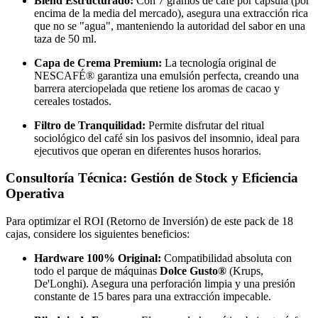
Blend Estructurado:
Con 7 gramos de café por cápsula (por
encima de la media del mercado), asegura una extracción rica
que no se "agua", manteniendo la autoridad del sabor en una
taza de 50 ml.
Capa de Crema Premium:
La tecnología original de
NESCAFÉ® garantiza una emulsión perfecta, creando una
barrera aterciopelada que retiene los aromas de cacao y
cereales tostados.
Filtro de Tranquilidad:
Permite disfrutar del ritual
sociológico del café sin los pasivos del insomnio, ideal para
ejecutivos que operan en diferentes husos horarios.
Consultoría Técnica: Gestión de Stock y Eficiencia
Operativa
Para optimizar el ROI (Retorno de Inversión) de este pack de 18
cajas, considere los siguientes beneficios:
Hardware 100% Original:
Compatibilidad absoluta con
todo el parque de máquinas
Dolce Gusto®
(Krups,
De'Longhi). Asegura una perforación limpia y una presión
constante de 15 bares para una extracción impecable.