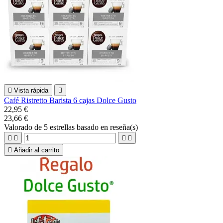

Vista rápida

Café Ristretto Barista 6 cajas Dolce Gusto
22,95 €
23,66 €
Valorado
de 5 estrellas basado en
reseña(s)





Añadir al carrito