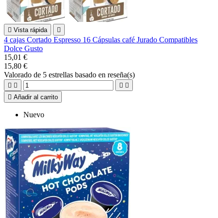

Vista rápida

4 cajas Cortado Espresso 16 Cápsulas café Jurado Compatibles
Dolce Gusto
15,01 €
15,80 €
Valorado
de 5 estrellas basado en
reseña(s)





Añadir al carrito
Nuevo