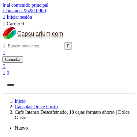
Ir al contenido principal
Llámanos: 962810900

Iniciar sesión

Carrito
0



Cancelar


0
Inicio
Cápsulas Dolce Gusto
Café Intenso Descafeinado, 18 cajas formato ahorro | Dolce
Gusto
Nuevo