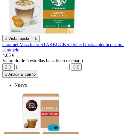

Vista rápida

Caramel Macchiato STARBUCKS Dolce Gusto autentico sabor
caramelo
4,65 €
Valorado
de 5 estrellas basado en
reseña(s)





Añadir al carrito
Nuevo