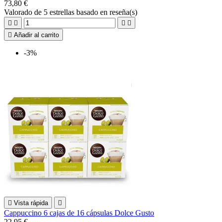
73,80 €
Valorado
de 5 estrellas basado en
reseña(s)





Añadir al carrito
-3%

Vista rápida

Cappuccino 6 cajas de 16 cápsulas Dolce Gusto
22,95 €