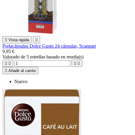

Vista rápida

Portacápsulas Dolce Gusto 24 cápsulas, Scanpart
9,95 €
Valorado
de 5 estrellas basado en
reseña(s)





Añadir al carrito
Nuevo