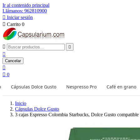
Ir al contenido principal
Llámanos: 962810900

Iniciar sesión

Carrito
0



Cancelar


0
o
Cápsulas Dolce Gusto
Nespresso Pro
Café en grano
Inicio
Cápsulas Dolce Gusto
3 cajas Espresso Colombia Starbucks, Dolce Gusto compatible