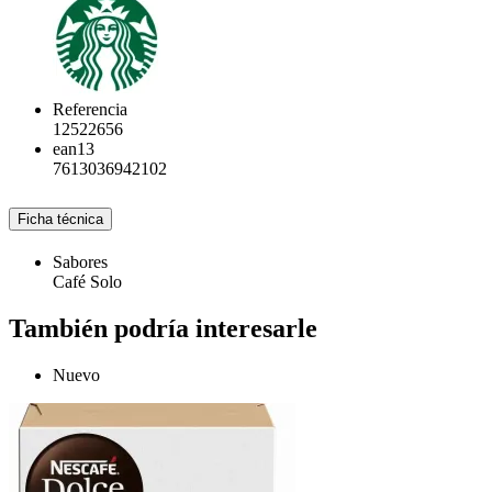
Referencia
12522656
ean13
7613036942102
Ficha técnica
Sabores
Café Solo
También podría interesarle
Nuevo