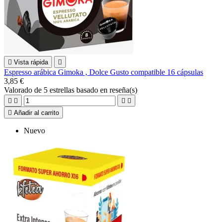

Vista rápida

Espresso arábica Gimoka , Dolce Gusto compatible 16 cápsulas
3,85 €
Valorado
de 5 estrellas basado en
reseña(s)





Añadir al carrito
Nuevo