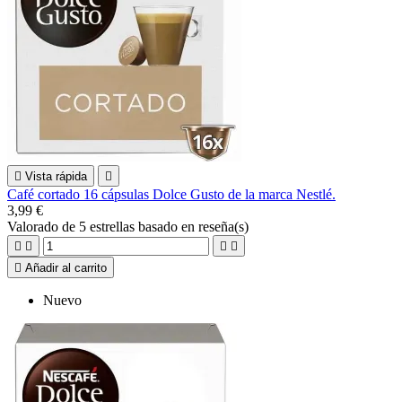

Vista rápida

Café cortado 16 cápsulas Dolce Gusto de la marca Nestlé.
3,99 €
Valorado
de 5 estrellas basado en
reseña(s)





Añadir al carrito
Nuevo