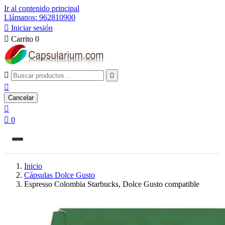
Ir al contenido principal
Llámanos: 962810900

Iniciar sesión

Carrito
0



Cancelar


0
Inicio
Cápsulas Dolce Gusto
Espresso Colombia Starbucks, Dolce Gusto compatible