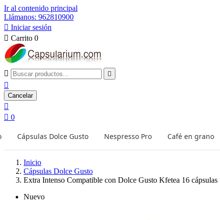
Ir al contenido principal
Llámanos: 962810900

Iniciar sesión

Carrito
0



Cancelar


0
o
Cápsulas Dolce Gusto
Nespresso Pro
Café en grano
Inicio
Cápsulas Dolce Gusto
Extra Intenso Compatible con Dolce Gusto Kfetea 16 cápsulas
Nuevo