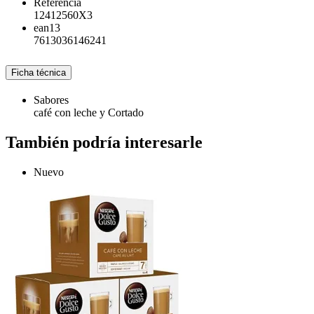
Referencia
12412560X3
ean13
7613036146241
Ficha técnica
Sabores
café con leche y Cortado
También podría interesarle
Nuevo