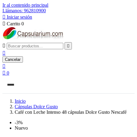
Ir al contenido principal
Llámanos: 962810900

Iniciar sesión

Carrito
0



Cancelar


0
Inicio
Cápsulas Dolce Gusto
Café con Leche Intenso 48 cápsulas Dolce Gusto Nescafé
-3%
Nuevo