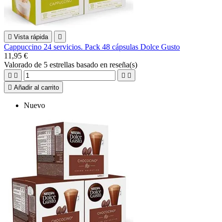

Vista rápida

Cappuccino 24 servicios. Pack 48 cápsulas Dolce Gusto
11,95 €
Valorado
de 5 estrellas basado en
reseña(s)





Añadir al carrito
Nuevo