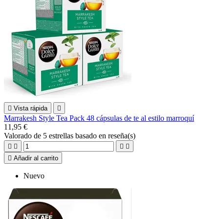

Vista rápida

Marrakesh Style Tea Pack 48 cápsulas de te al estilo marroquí
11,95 €
Valorado
de 5 estrellas basado en
reseña(s)





Añadir al carrito
Nuevo