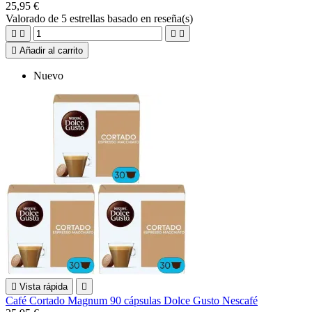
25,95 €
Valorado
de 5 estrellas basado en
reseña(s)





Añadir al carrito
Nuevo

Vista rápida

Café Cortado Magnum 90 cápsulas Dolce Gusto Nescafé