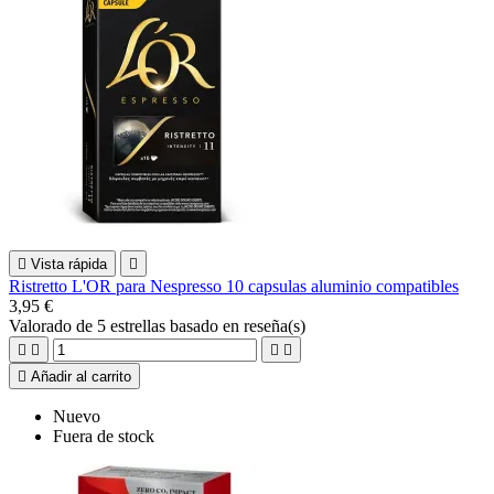

Vista rápida

Ristretto L'OR para Nespresso 10 capsulas aluminio compatibles
3,95 €
Valorado
de 5 estrellas basado en
reseña(s)





Añadir al carrito
Nuevo
Fuera de stock