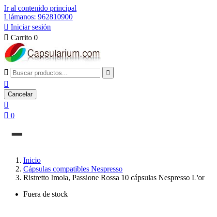
Ir al contenido principal
Llámanos: 962810900

Iniciar sesión

Carrito
0



Cancelar


0
Inicio
Cápsulas compatibles Nespresso
Ristretto Imola, Passione Rossa 10 cápsulas Nespresso L'or
Fuera de stock