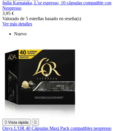
India Karnataka, L'or espresso, 10 cápsulas compatible con
Nespresso
3,95 €
Valorado
de 5 estrellas basado en
reseña(s)
Ver más detalles
Nuevo

Vista rápida

Onyx L'OR 40 Cápsulas Maxi Pack compatibles nespresso