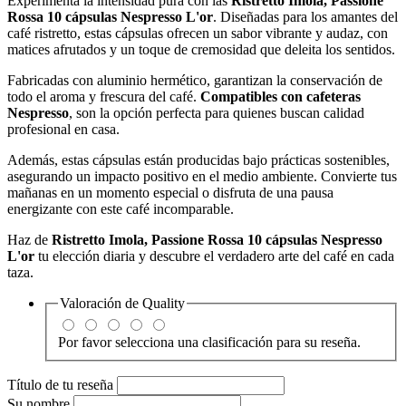
Experimenta la intensidad pura con las
Ristretto Imola, Passione
Rossa 10 cápsulas Nespresso L'or
. Diseñadas para los amantes del
café ristretto, estas cápsulas ofrecen un sabor vibrante y audaz, con
matices afrutados y un toque de cremosidad que deleita los sentidos.
Fabricadas con aluminio hermético, garantizan la conservación de
todo el aroma y frescura del café.
Compatibles con cafeteras
Nespresso
, son la opción perfecta para quienes buscan calidad
profesional en casa.
Además, estas cápsulas están producidas bajo prácticas sostenibles,
asegurando un impacto positivo en el medio ambiente. Convierte tus
mañanas en un momento especial o disfruta de una pausa
energizante con este café incomparable.
Haz de
Ristretto Imola, Passione Rossa 10 cápsulas Nespresso
L'or
tu elección diaria y descubre el verdadero arte del café en cada
taza.
Valoración de
Quality
Por favor selecciona una clasificación para su reseña.
Título de tu reseña
Su nombre