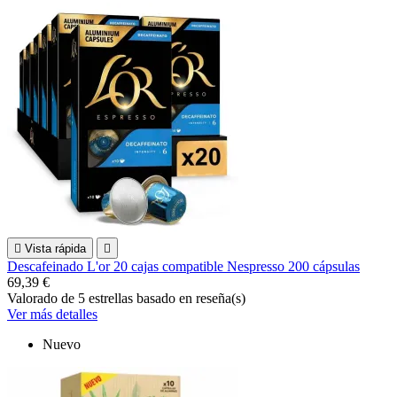

Vista rápida

Descafeinado L'or 20 cajas compatible Nespresso 200 cápsulas
69,39 €
Valorado
de 5 estrellas basado en
reseña(s)
Ver más detalles
Nuevo