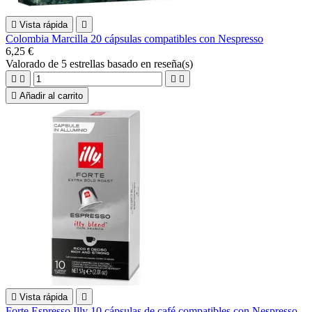

Vista rápida

Colombia Marcilla 20 cápsulas compatibles con Nespresso
6,25 €
Valorado
de 5 estrellas basado en
reseña(s)





Añadir al carrito

Vista rápida

Forte Espresso Illy 10 cápsulas de café compatibles con Nespresso