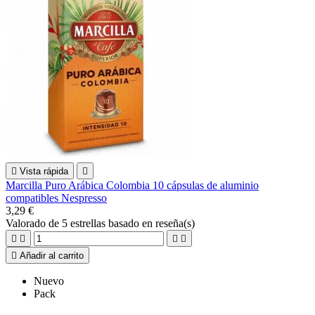

Vista rápida

Marcilla Puro Arábica Colombia 10 cápsulas de aluminio
compatibles Nespresso
3,29 €
Valorado
de 5 estrellas basado en
reseña(s)





Añadir al carrito
Nuevo
Pack